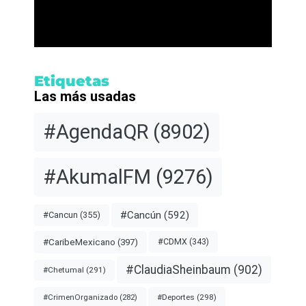
Etiquetas
Las más usadas
#AgendaQR
(8902)
#AkumalFM
(9276)
#Cancún
(592)
#Cancun
(355)
#CDMX
(343)
#CaribeMexicano
(397)
#ClaudiaSheinbaum
(902)
#Chetumal
(291)
#Deportes
(298)
#CrimenOrganizado
(282)