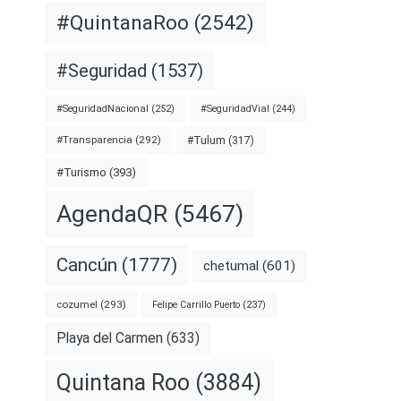
#QuintanaRoo
(2542)
#Seguridad
(1537)
#SeguridadNacional
(252)
#SeguridadVial
(244)
#Transparencia
(292)
#Tulum
(317)
#Turismo
(393)
AgendaQR
(5467)
Cancún
(1777)
chetumal
(601)
cozumel
(293)
Felipe Carrillo Puerto
(237)
Playa del Carmen
(633)
Quintana Roo
(3884)