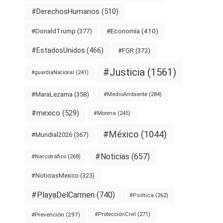
#DerechosHumanos
(510)
#Economía
(410)
#DonaldTrump
(377)
#EstadosUnidos
(466)
#FGR
(372)
#Justicia
(1561)
#guardiaNacional
(241)
#MaraLezama
(358)
#MedioAmbiente
(284)
#mexico
(529)
#Morena
(245)
#México
(1044)
#Mundial2026
(367)
#Noticias
(657)
#Narcotráfico
(268)
#NoticiasMexico
(323)
#PlayaDelCarmen
(740)
#Política
(262)
#Prevención
(297)
#ProtecciónCivil
(271)