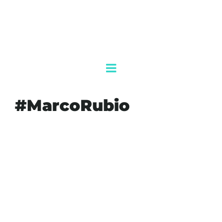
#MarcoRubio
#AGENDAQR
#AKUMALFM
#CUBA
#EEUU
#MARCORUBIO
#NOTICIASINTERNACIONALES
#PLAYADELCARMEN
#QUINTANAROO
#RELACIONESINTERNACIONALES
#SANCIONES