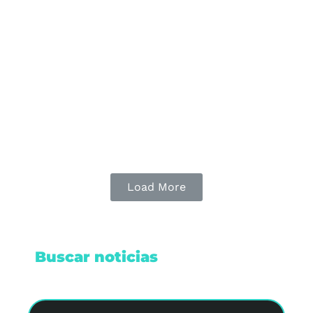
Escapada”
Quintana Roo se une a ‘La Gran Escapada’ con
129 empresas que ofrecerán descuentos para
impulsar el turismo nacional del 29 de mayo al 1
de junio.
Leer nota
Load More
Buscar noticias