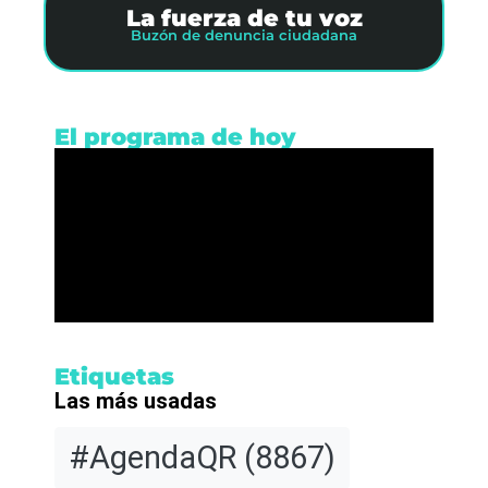
La fuerza de tu voz
Buzón de denuncia ciudadana
El programa de hoy
Etiquetas
Las más usadas
#AgendaQR
(8867)