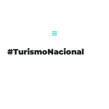
#TurismoNacional
#AGENDAQR
#AKUMALFM
#ANDREALOTITO
#ECONOMIATURISTICA
#HOTELESPLAYA
#OCUPACIONHOTELERA
#PLAYADELCARMEN
#QUINTANAROO
#REGRESAELTURISMO
#RIVIERAMAYA
#SARGAZO
#TURISMOEUROPEO
#TURISMONACIONAL
#TURISMOQUINTANAROO
#VIAJESMEXICO