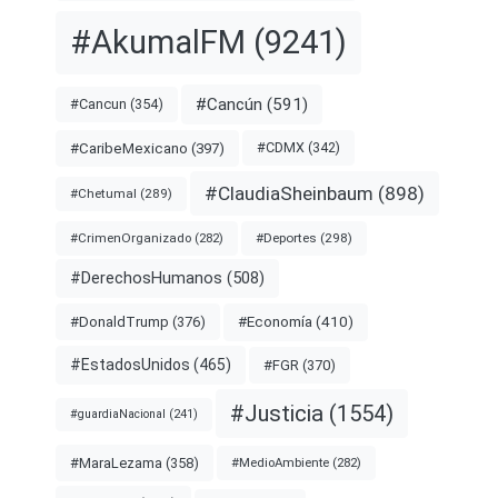
#AkumalFM
(9241)
#Cancún
(591)
#Cancun
(354)
#CDMX
(342)
#CaribeMexicano
(397)
#ClaudiaSheinbaum
(898)
#Chetumal
(289)
#Deportes
(298)
#CrimenOrganizado
(282)
#DerechosHumanos
(508)
#Economía
(410)
#DonaldTrump
(376)
#EstadosUnidos
(465)
#FGR
(370)
#Justicia
(1554)
#guardiaNacional
(241)
#MaraLezama
(358)
#MedioAmbiente
(282)