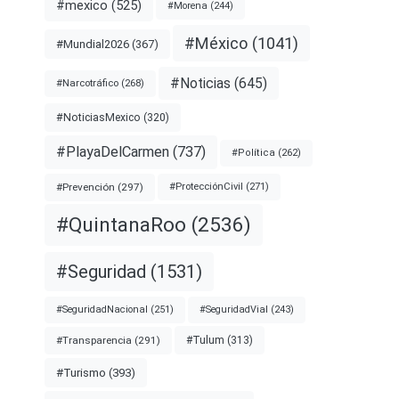
#mexico
(525)
#Morena
(244)
#México
(1041)
#Mundial2026
(367)
#Noticias
(645)
#Narcotráfico
(268)
#NoticiasMexico
(320)
#PlayaDelCarmen
(737)
#Política
(262)
#Prevención
(297)
#ProtecciónCivil
(271)
#QuintanaRoo
(2536)
#Seguridad
(1531)
#SeguridadNacional
(251)
#SeguridadVial
(243)
#Transparencia
(291)
#Tulum
(313)
#Turismo
(393)