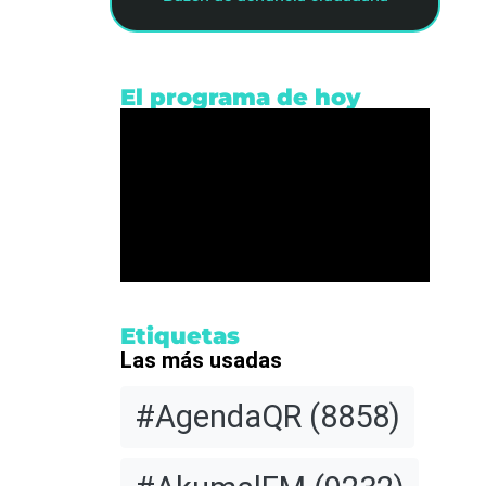
El programa de hoy
Portada
 en
Etiquetas
Las más usadas
ocaína
#AgendaQR
(8858)
 la