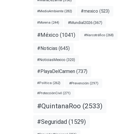
#mexico
(523)
#MedioAmbiente
(282)
gos
#Mundial2026
(367)
#Morena
(244)
#México
(1041)
#Narcotráfico
(268)
a con
de
#Noticias
(645)
ribe
o de
#NoticiasMexico
(320)
 dejó a
#PlayaDelCarmen
(737)
#Prevención
(297)
#Política
(262)
nota
#ProtecciónCivil
(271)
#QuintanaRoo
(2533)
ROO
#Seguridad
(1529)