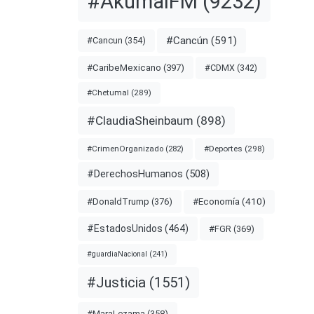
#AkumalFM
(9232)
nota
#Cancún
(591)
#Cancun
(354)
#CDMX
(342)
#CaribeMexicano
(397)
ANCÚN
#Chetumal
(289)
#ClaudiaSheinbaum
(898)
#Deportes
(298)
#CrimenOrganizado
(282)
#DerechosHumanos
(508)
#Economía
(410)
#DonaldTrump
(376)
#EstadosUnidos
(464)
#FGR
(369)
#guardiaNacional
(241)
#Justicia
(1551)
y
#MaraLezama
(358)