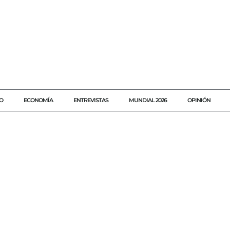
O
ECONOMÍA
ENTREVISTAS
MUNDIAL 2026
OPINIÓN
#AKUMALFM
#CLAUDIASHEINBAUM
#DECOMISO
#ESTADOD
#FGR
#NARCOTRÁFICO
#OMARGARCÍAHARFUCH
#VIGILANC
AGENDAQR
COCAINA
GUERRERO
JUSTICIA
MARINA