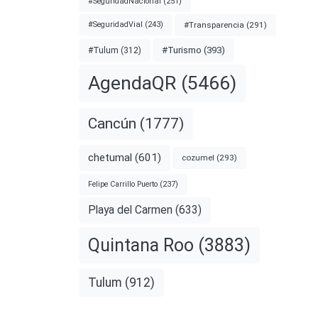
#SeguridadNacional
(251)
#Transparencia
(291)
#SeguridadVial
(243)
#Turismo
(393)
#Tulum
(312)
AgendaQR
(5466)
Cancún
(1777)
chetumal
(601)
cozumel
(293)
Felipe Carrillo Puerto
(237)
n
Playa del Carmen
(633)
Quintana Roo
(3883)
a tras
e
Tulum
(912)
ia de