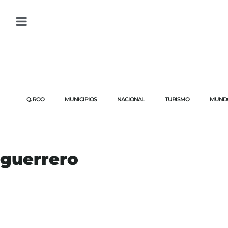
Q. ROO
MUNICIPIOS
NACIONAL
TURISMO
MUND
guerrero
#AYOTZINAPA
#DERECHOSHUMANOS
#DESAPARICIONES
#EVIDENCIA
#FGR
#LAMBERTINAGALEANA
GUERRERO
JUSTICIA