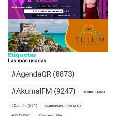
Etiquetas
Las más usadas
#AgendaQR
(8873)
#AkumalFM
(9247)
#Cancun
(354)
#Cancún
(591)
#CaribeMexicano
(397)
#CDMX
(342)
#Chetumal
(289)