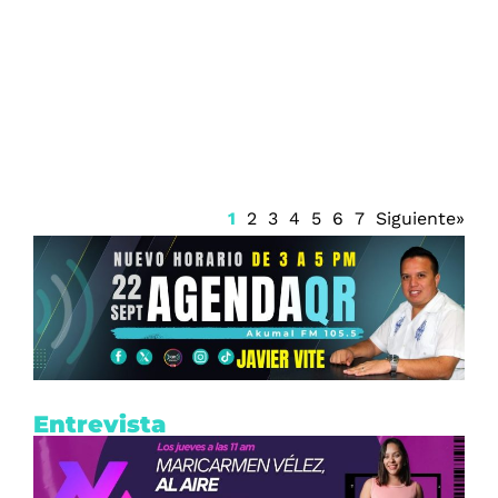
Firma Trump decreto sobre ciudadanía
por nacimiento
1
2
3
4
5
6
7
Siguiente»
Entrevista