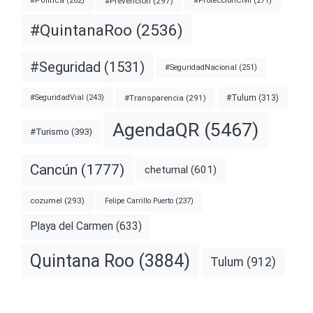
#Prevención
(297)
#ProtecciónCivil
(271)
#Política
(262)
#QuintanaRoo
(2536)
#Seguridad
(1531)
#SeguridadNacional
(251)
#Transparencia
(291)
#Tulum
(313)
#SeguridadVial
(243)
AgendaQR
(5467)
#Turismo
(393)
Cancún
(1777)
chetumal
(601)
cozumel
(293)
Felipe Carrillo Puerto
(237)
Playa del Carmen
(633)
Quintana Roo
(3884)
Tulum
(912)