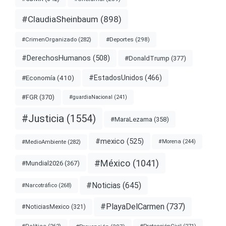
#ClaudiaSheinbaum
(898)
#Deportes
(298)
#CrimenOrganizado
(282)
#DerechosHumanos
(508)
#DonaldTrump
(377)
#EstadosUnidos
(466)
#Economía
(410)
#FGR
(370)
#guardiaNacional
(241)
#Justicia
(1554)
#MaraLezama
(358)
#mexico
(525)
#MedioAmbiente
(282)
#Morena
(244)
#México
(1041)
#Mundial2026
(367)
#Noticias
(645)
#Narcotráfico
(268)
#PlayaDelCarmen
(737)
#NoticiasMexico
(321)