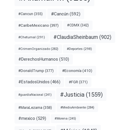
#Cancún
(592)
#Cancun
(355)
#CDMX
(342)
#CaribeMexicano
(397)
#ClaudiaSheinbaum
(902)
#Chetumal
(291)
#Deportes
(298)
#CrimenOrganizado
(282)
#DerechosHumanos
(510)
#Economía
(410)
#DonaldTrump
(377)
#EstadosUnidos
(466)
#FGR
(371)
#Justicia
(1559)
#guardiaNacional
(241)
#MaraLezama
(358)
#MedioAmbiente
(284)
#mexico
(529)
#Morena
(245)