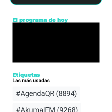
El programa de hoy
Etiquetas
Las más usadas
#AgendaQR
(8894)
#AkumalFM
(9268)