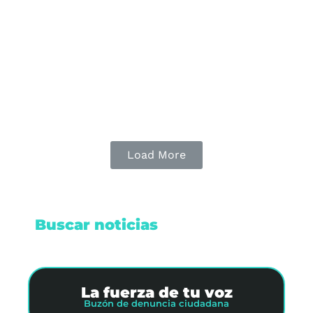
músicos colombianos en México. El mandatario
atribuyó el crimen a una "mafia internacional"
que, según él, se ha fortalecido debido a la
política de "guerra contra las drogas".
Leer nota
Load More
Buscar noticias
La fuerza de tu voz
Buzón de denuncia ciudadana