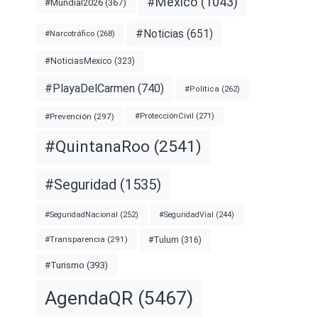
#México
(1043)
#Mundial2026
(367)
#Noticias
(651)
#Narcotráfico
(268)
#NoticiasMexico
(323)
#PlayaDelCarmen
(740)
#Política
(262)
#Prevención
(297)
#ProtecciónCivil
(271)
#QuintanaRoo
(2541)
#Seguridad
(1535)
#SeguridadNacional
(252)
#SeguridadVial
(244)
#Transparencia
(291)
#Tulum
(316)
#Turismo
(393)
AgendaQR
(5467)