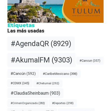
Etiquetas
Las más usadas
#AgendaQR
(8929)
#AkumalFM
(9303)
#Cancun
(357)
#Cancún
(592)
#CaribeMexicano
(398)
#CDMX
(345)
#Chetumal
(292)
#ClaudiaSheinbaum
(903)
#Deportes
(298)
#CrimenOrganizado
(282)