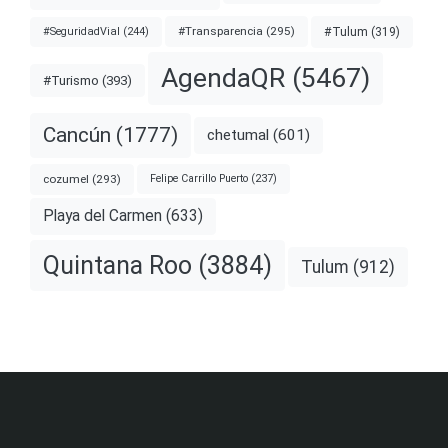
#Transparencia
(295)
#Tulum
(319)
#SeguridadVial
(244)
AgendaQR
(5467)
#Turismo
(393)
Cancún
(1777)
chetumal
(601)
cozumel
(293)
Felipe Carrillo Puerto
(237)
Playa del Carmen
(633)
Quintana Roo
(3884)
Tulum
(912)