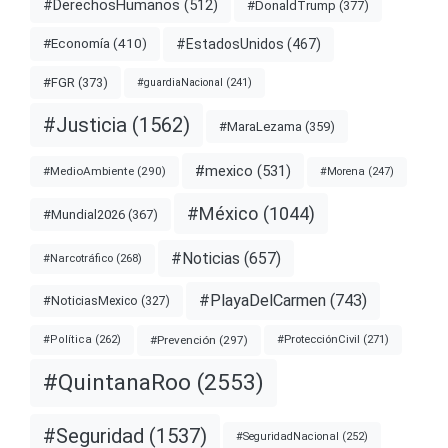
#DerechosHumanos
(512)
#DonaldTrump
(377)
#EstadosUnidos
(467)
#Economía
(410)
#FGR
(373)
#guardiaNacional
(241)
#Justicia
(1562)
#MaraLezama
(359)
#mexico
(531)
#MedioAmbiente
(290)
#Morena
(247)
#México
(1044)
#Mundial2026
(367)
#Noticias
(657)
#Narcotráfico
(268)
#PlayaDelCarmen
(743)
#NoticiasMexico
(327)
#Prevención
(297)
#ProtecciónCivil
(271)
#Política
(262)
#QuintanaRoo
(2553)
#Seguridad
(1537)
#SeguridadNacional
(252)