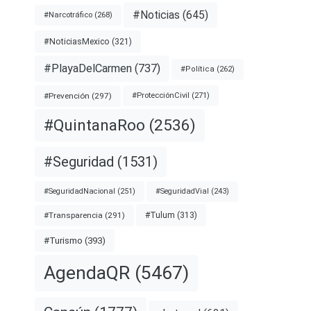
#Noticias
(645)
#Narcotráfico
(268)
#NoticiasMexico
(321)
#PlayaDelCarmen
(737)
#Política
(262)
#Prevención
(297)
#ProtecciónCivil
(271)
#QuintanaRoo
(2536)
#Seguridad
(1531)
#SeguridadNacional
(251)
#SeguridadVial
(243)
#Transparencia
(291)
#Tulum
(313)
#Turismo
(393)
AgendaQR
(5467)