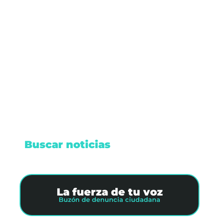
fallas en difusión electoral
La Barra de Abogados reconoce que la falta de
difusión del proceso electoral judicial podría
resultar en un alto abstencionismo en las
elecciones.
Leer nota
Buscar noticias
La fuerza de tu voz
Buzón de denuncia ciudadana