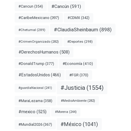
#Cancún
(591)
#Cancun
(354)
#CDMX
(342)
#CaribeMexicano
(397)
#ClaudiaSheinbaum
(898)
#Chetumal
(289)
#Deportes
(298)
#CrimenOrganizado
(282)
#DerechosHumanos
(508)
#Economía
(410)
#DonaldTrump
(377)
#EstadosUnidos
(466)
#FGR
(370)
#Justicia
(1554)
#guardiaNacional
(241)
#MaraLezama
(358)
#MedioAmbiente
(282)
#mexico
(525)
#Morena
(244)
#México
(1041)
#Mundial2026
(367)