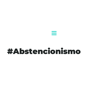
#Abstencionismo
#ABSTENCIONISMO
#AGENDAQR
#AKUMALFM
#ANALISISPOLITICO
#CULTURADEMOCRATICA
#DEMOCRACIAENMEXICO
#ELECCIONESMEXICO
#ELECCIONJUDICIALMEXICANA
#INE
#LIZZYSANTOYO
#MEXICO2025
#PARTICIPACIONCIUDADANA
#PODERJUDICIAL
#REFORMAJUDICIAL
#VOTOINFORMADO