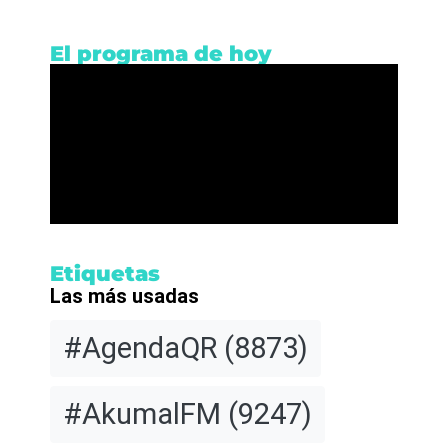
El programa de hoy
Etiquetas
Las más usadas
#AgendaQR
(8873)
#AkumalFM
(9247)