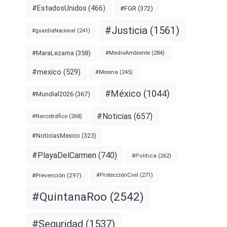
#EstadosUnidos
(466)
#FGR
(372)
#Justicia
(1561)
#guardiaNacional
(241)
#MaraLezama
(358)
#MedioAmbiente
(284)
#mexico
(529)
#Morena
(245)
#México
(1044)
#Mundial2026
(367)
#Noticias
(657)
#Narcotráfico
(268)
#NoticiasMexico
(323)
#PlayaDelCarmen
(740)
#Política
(262)
#Prevención
(297)
#ProtecciónCivil
(271)
#QuintanaRoo
(2542)
#Seguridad
(1537)