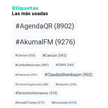
Etiquetas
Las más usadas
#AgendaQR
(8902)
#AkumalFM
(9276)
#Cancún
(592)
#Cancun
(355)
#CDMX
(343)
#CaribeMexicano
(397)
#ClaudiaSheinbaum
(902)
#Chetumal
(291)
#Deportes
(298)
#CrimenOrganizado
(282)
#DerechosHumanos
(510)
#Economía
(410)
#DonaldTrump
(377)