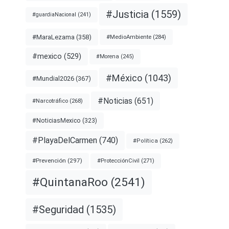
#Justicia
(1559)
#guardiaNacional
(241)
#MaraLezama
(358)
#MedioAmbiente
(284)
#mexico
(529)
#Morena
(245)
#México
(1043)
#Mundial2026
(367)
#Noticias
(651)
#Narcotráfico
(268)
#NoticiasMexico
(323)
#PlayaDelCarmen
(740)
#Política
(262)
#Prevención
(297)
#ProtecciónCivil
(271)
#QuintanaRoo
(2541)
#Seguridad
(1535)