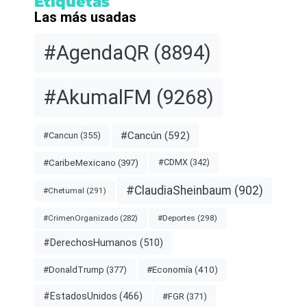
Etiquetas
Las más usadas
#AgendaQR
(8894)
#AkumalFM
(9268)
#Cancún
(592)
#Cancun
(355)
#CDMX
(342)
#CaribeMexicano
(397)
#ClaudiaSheinbaum
(902)
#Chetumal
(291)
#Deportes
(298)
#CrimenOrganizado
(282)
#DerechosHumanos
(510)
#Economía
(410)
#DonaldTrump
(377)
#EstadosUnidos
(466)
#FGR
(371)