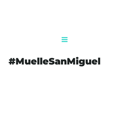
#MuelleSanMiguel
#AGENDAQR
#AKUMALFM
#APIQROO
#COZUMEL
#CRECIMIENTOECONÓMICO
#DESTINOEXCELLENCE
#INCREMENTOTURÍSTICO
#MUELLESANMIGUEL
#OPORTUNIDADESLABORALES
#PROMOCIÓNTURÍSTICA
#PUERTADEENTRADA
#RIVIERAMAYA
#TURISMO
#TURISTAS
#VIAJES