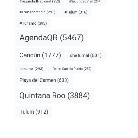
#SeguridadNacional
(252)
#SeguridadVial
(244)
#Transparencia
(291)
#Tulum
(316)
#Turismo
(393)
AgendaQR
(5467)
Cancún
(1777)
chetumal
(601)
cozumel
(293)
Felipe Carrillo Puerto
(237)
Playa del Carmen
(633)
Quintana Roo
(3884)
Tulum
(912)