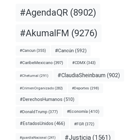
#AgendaQR
(8902)
#AkumalFM
(9276)
#Cancún
(592)
#Cancun
(355)
#CDMX
(343)
#CaribeMexicano
(397)
#ClaudiaSheinbaum
(902)
#Chetumal
(291)
#Deportes
(298)
#CrimenOrganizado
(282)
#DerechosHumanos
(510)
#Economía
(410)
#DonaldTrump
(377)
#EstadosUnidos
(466)
#FGR
(372)
#Justicia
(1561)
#guardiaNacional
(241)