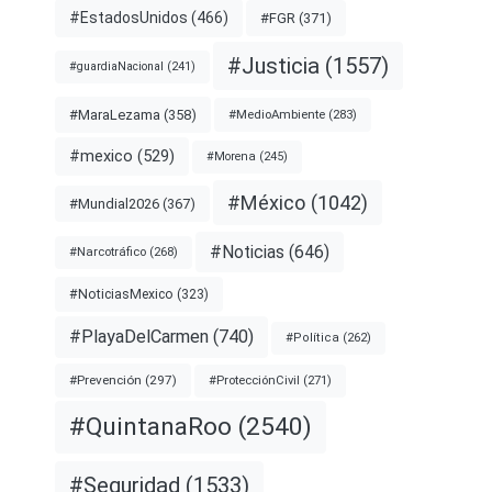
#EstadosUnidos
(466)
#FGR
(371)
#Justicia
(1557)
#guardiaNacional
(241)
#MaraLezama
(358)
#MedioAmbiente
(283)
#mexico
(529)
#Morena
(245)
#México
(1042)
#Mundial2026
(367)
#Noticias
(646)
#Narcotráfico
(268)
#NoticiasMexico
(323)
#PlayaDelCarmen
(740)
#Política
(262)
#Prevención
(297)
#ProtecciónCivil
(271)
#QuintanaRoo
(2540)
#Seguridad
(1533)