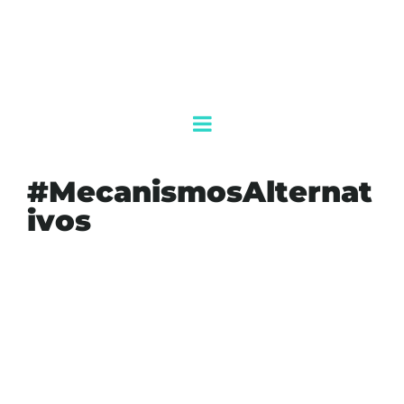
#MecanismosAlternat
ivos
#ADMINISTRACIÓN
#AKUMALFM
#DIGITALIZACIÓN
#JUSTICIAEFICAZ
#MECANISMOSALTERNATIVOS
#QUINTANAROO
#REFORMA
#SERVIDORESPÚBLICOS
#TJAAQROO
#TRANSPARENCIA
AGENDAQR
ANTICORRUPCION
JUSTICIA
PRESUPUESTO