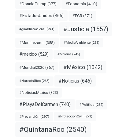
#Economía
(410)
#DonaldTrump
(377)
#EstadosUnidos
(466)
#FGR
(371)
#Justicia
(1557)
#guardiaNacional
(241)
#MaraLezama
(358)
#MedioAmbiente
(283)
#mexico
(529)
#Morena
(245)
#México
(1042)
#Mundial2026
(367)
#Noticias
(646)
#Narcotráfico
(268)
#NoticiasMexico
(323)
#PlayaDelCarmen
(740)
#Política
(262)
#Prevención
(297)
#ProtecciónCivil
(271)
#QuintanaRoo
(2540)