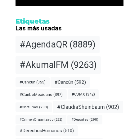
Etiquetas
Las más usadas
#AgendaQR
(8889)
#AkumalFM
(9263)
#Cancún
(592)
#Cancun
(355)
#CDMX
(342)
#CaribeMexicano
(397)
#ClaudiaSheinbaum
(902)
#Chetumal
(290)
#Deportes
(298)
#CrimenOrganizado
(282)
#DerechosHumanos
(510)