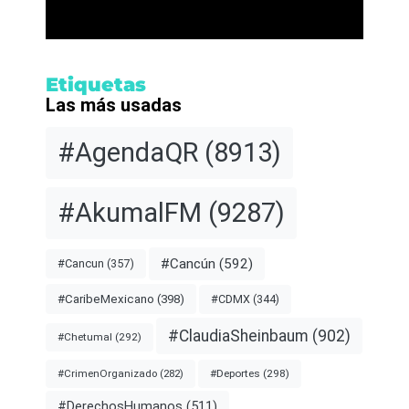
Etiquetas
Las más usadas
#AgendaQR
(8913)
#AkumalFM
(9287)
#Cancún
(592)
#Cancun
(357)
#CDMX
(344)
#CaribeMexicano
(398)
#ClaudiaSheinbaum
(902)
#Chetumal
(292)
#Deportes
(298)
#CrimenOrganizado
(282)
#DerechosHumanos
(511)