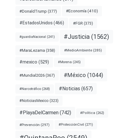
#Economía
(410)
#DonaldTrump
(377)
#EstadosUnidos
(466)
#FGR
(373)
#Justicia
(1562)
#guardiaNacional
(241)
#MaraLezama
(358)
#MedioAmbiente
(285)
#mexico
(529)
#Morena
(245)
#México
(1044)
#Mundial2026
(367)
#Noticias
(657)
#Narcotráfico
(268)
#NoticiasMexico
(323)
#PlayaDelCarmen
(742)
#Política
(262)
#Prevención
(297)
#ProtecciónCivil
(271)
#QuintanaRoo
(2549)