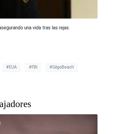
segurando una vida tras las rejas.
#EUA
#FBI
#GilgoBeach
bajadores