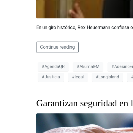
En un giro histórico, Rex Heuermann confiesa o
Continue reading
#AgendaQR
#AkumalFM
#AsesinoE
#Justicia
#legal
#LongIsland
#
Garantizan seguridad en l