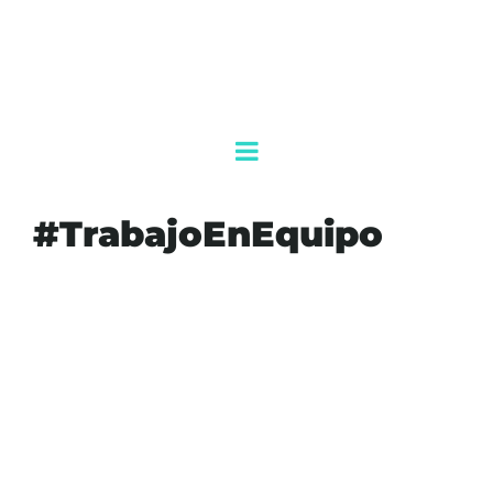
#TrabajoEnEquipo
#AGENDAQR
#AKUMALFM
#ALIJÚ
#AUTOCONOCIMIENTO
#BIENESTAR
#CABALLOS
#COACHING
#COACHINGCONCABALLOS
#CRECIMIENTOPERSONAL
#DESARROLLOHUMANO
#EMPRESAS
#FELICIDAD
#LIDERAZGO
#OBJETIVOS
#TALLERES
#TRABAJOENEQUIPO