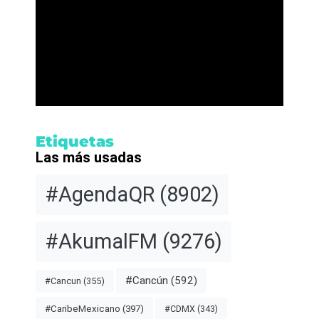
Etiquetas
Las más usadas
#AgendaQR
(8902)
#AkumalFM
(9276)
#Cancún
(592)
#Cancun
(355)
#CDMX
(343)
#CaribeMexicano
(397)