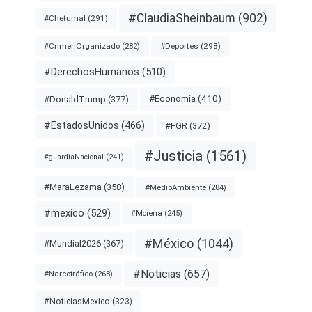
#ClaudiaSheinbaum
(902)
#Chetumal
(291)
#Deportes
(298)
#CrimenOrganizado
(282)
#DerechosHumanos
(510)
#Economía
(410)
#DonaldTrump
(377)
#EstadosUnidos
(466)
#FGR
(372)
#Justicia
(1561)
#guardiaNacional
(241)
#MaraLezama
(358)
#MedioAmbiente
(284)
#mexico
(529)
#Morena
(245)
#México
(1044)
#Mundial2026
(367)
#Noticias
(657)
#Narcotráfico
(268)
#NoticiasMexico
(323)