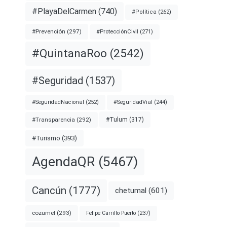
#PlayaDelCarmen
(740)
#Política
(262)
#Prevención
(297)
#ProtecciónCivil
(271)
#QuintanaRoo
(2542)
#Seguridad
(1537)
#SeguridadNacional
(252)
#SeguridadVial
(244)
#Transparencia
(292)
#Tulum
(317)
#Turismo
(393)
AgendaQR
(5467)
Cancún
(1777)
chetumal
(601)
cozumel
(293)
Felipe Carrillo Puerto
(237)