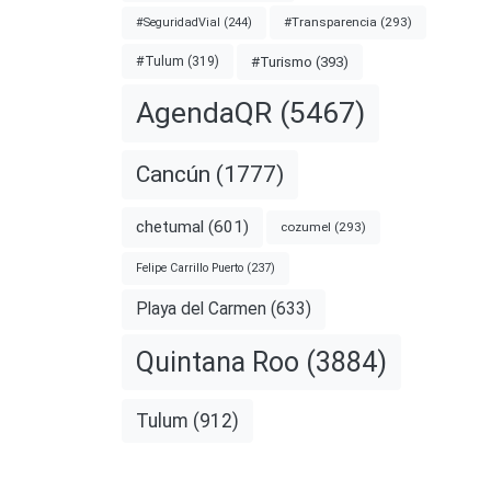
#Transparencia
(293)
#SeguridadVial
(244)
#Turismo
(393)
#Tulum
(319)
AgendaQR
(5467)
Cancún
(1777)
chetumal
(601)
cozumel
(293)
Felipe Carrillo Puerto
(237)
Playa del Carmen
(633)
Quintana Roo
(3884)
esos en
 La
Tulum
(912)
nota