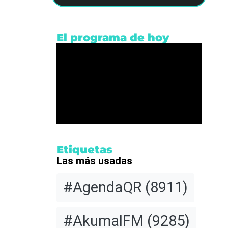
El programa de hoy
Etiquetas
os
Las más usadas
#AgendaQR
(8911)
#AkumalFM
(9285)