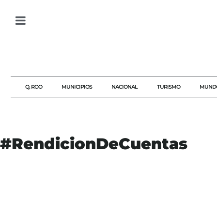
Q. ROO
MUNICIPIOS
NACIONAL
TURISMO
MUND
#RendicionDeCuentas
#AGENDAQR
#AKUMALFM
#CORRUPCIONMUNICIPAL
#DESVIODERECURSOS
#LILICAMPOS
#NOTICIASPLAYA
#PLAYADELCARMEN
#QUINTANAROOHOY
#RENDICIONDECUENTAS