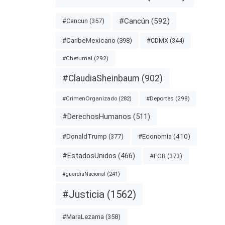
nota
#Cancún
(592)
#Cancun
(357)
#CDMX
(344)
#CaribeMexicano
(398)
CO
#Chetumal
(292)
#ClaudiaSheinbaum
(902)
NCIA
#Deportes
(298)
#CrimenOrganizado
(282)
#DerechosHumanos
(511)
#Economía
(410)
#DonaldTrump
(377)
#EstadosUnidos
(466)
#FGR
(373)
#guardiaNacional
(241)
#Justicia
(1562)
#MaraLezama
(358)