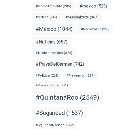
#mexico
(529)
#MedioAmbiente
(285)
el
#Mundial2026
(367)
#Morena
(245)
#México
(1044)
#Narcotráfico
(268)
nado
s
#Noticias
(657)
os de
#NoticiasMexico
(323)
#PlayaDelCarmen
(742)
nota
#Prevención
(297)
#Política
(262)
#ProtecciónCivil
(271)
#QuintanaRoo
(2549)
CIA
#Seguridad
(1537)
#SeguridadNacional
(252)