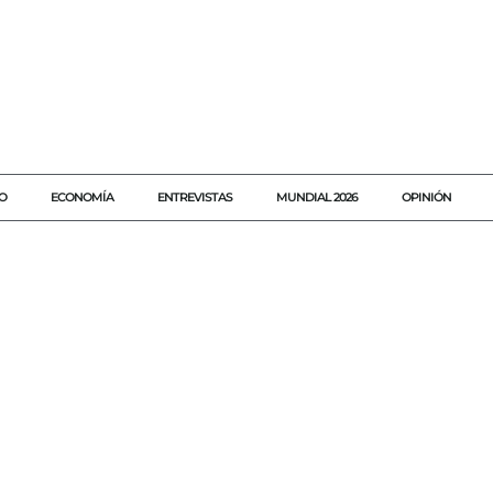
O
ECONOMÍA
ENTREVISTAS
MUNDIAL 2026
OPINIÓN
#AGENDAQR
#AKUMALFM
#CAMBIOSGABINETE
#GABINETEE
#GOBIERNOOAXACA
#OAXACA
#POLITICAMEXICO
#RENDICIONDECUENTAS
#SALOMONJARA
#TRANSPARENCIA