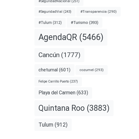
#SeguridadNacional
(251)
#Transparencia
(290)
#SeguridadVial
(243)
#Turismo
(393)
#Tulum
(312)
AgendaQR
(5466)
Cancún
(1777)
chetumal
(601)
cozumel
(293)
Felipe Carrillo Puerto
(237)
Playa del Carmen
(633)
Quintana Roo
(3883)
Tulum
(912)