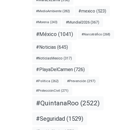
#mexico
(523)
#MedioAmbiente
(282)
r
#Mundial2026
(367)
#Morena
(243)
no tras
#México
(1041)
#Narcotráfico
(268)
#Noticias
(645)
nota
#NoticiasMexico
(317)
#PlayaDelCarmen
(726)
#Prevención
(297)
#Política
(262)
#ProtecciónCivil
(271)
#QuintanaRoo
(2522)
#Seguridad
(1529)