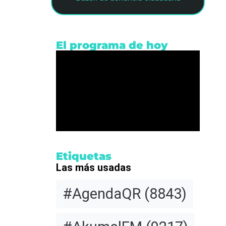
El programa de hoy
 León
Etiquetas
Las más usadas
#AgendaQR
(8843)