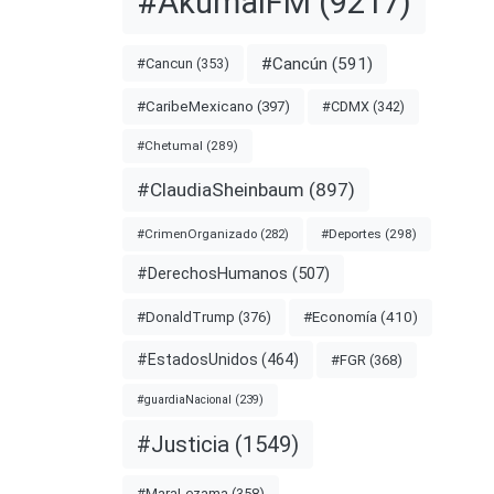
#AkumalFM
(9217)
nota
#Cancún
(591)
#Cancun
(353)
TIERRO
#CDMX
(342)
#CaribeMexicano
(397)
#Chetumal
(289)
DONEWS
#ClaudiaSheinbaum
(897)
#Deportes
(298)
#CrimenOrganizado
(282)
#DerechosHumanos
(507)
#Economía
(410)
#DonaldTrump
(376)
#EstadosUnidos
(464)
#FGR
(368)
#guardiaNacional
(239)
#Justicia
(1549)
a
#MaraLezama
(358)