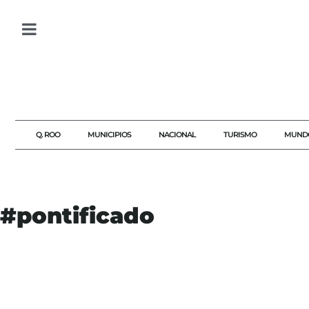
Q. ROO
MUNICIPIOS
NACIONAL
TURISMO
MUND
#pontificado
#AGENDAQR
#AKUMALFM
#CRUZRELICARIO
#CULTURA
#FE
#HISTORIADELAIGLESIA
#IGLESIACATÓLICA
#LEONXIV
#NOMBRAMIENTO
#ORDENAGUSTINIANA
#PAPA
#PONTIFICADO