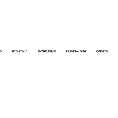
O
ECONOMÍA
ENTREVISTAS
MUNDIAL 2026
OPINIÓN
#ACIPRENSA
#AGENDAQR
#AKUMALFM
#CULTURACATÓLICA
#EWTN
#FIRMAPAPALE
#IDENTIDADPAPALE
#LITURGIA
#NOTICIASCATÓLICAS
#PAPALEÓNXIV
#PONTIFICADO