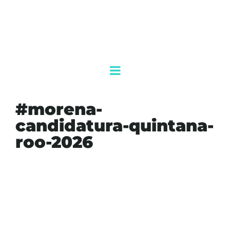
#morena-
candidatura-quintana-
roo-2026
#4T
#AGENDAQR
#AKUMALFM
#ANAPATYPERALTA
#CANCÚN
#CANDIDATURAENQUINTANAROO
#DEMOCRACIA
#ELECCIONES2027
#ENCUESTASMORENA
#EUGENIOSEGURA
#MARALEZAMA
#MORENA