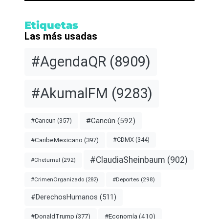
Etiquetas
Las más usadas
#AgendaQR
(8909)
#AkumalFM
(9283)
#Cancún
(592)
#Cancun
(357)
#CDMX
(344)
#CaribeMexicano
(397)
#ClaudiaSheinbaum
(902)
#Chetumal
(292)
#Deportes
(298)
#CrimenOrganizado
(282)
#DerechosHumanos
(511)
#Economía
(410)
#DonaldTrump
(377)