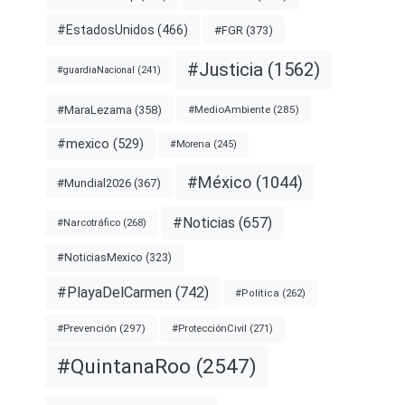
#EstadosUnidos
(466)
#FGR
(373)
#Justicia
(1562)
#guardiaNacional
(241)
#MaraLezama
(358)
#MedioAmbiente
(285)
#mexico
(529)
#Morena
(245)
#México
(1044)
#Mundial2026
(367)
#Noticias
(657)
#Narcotráfico
(268)
#NoticiasMexico
(323)
#PlayaDelCarmen
(742)
#Política
(262)
#Prevención
(297)
#ProtecciónCivil
(271)
#QuintanaRoo
(2547)