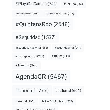
#PlayaDelCarmen
(742)
#Política
(262)
#Prevención
(297)
#ProtecciónCivil
(271)
#QuintanaRoo
(2548)
#Seguridad
(1537)
#SeguridadNacional
(252)
#SeguridadVial
(244)
#Transparencia
(293)
#Tulum
(319)
#Turismo
(393)
AgendaQR
(5467)
Cancún
(1777)
chetumal
(601)
cozumel
(293)
Felipe Carrillo Puerto
(237)