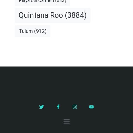
Playa del Carmen
(633)
Quintana Roo
(3884)
Tulum
(912)