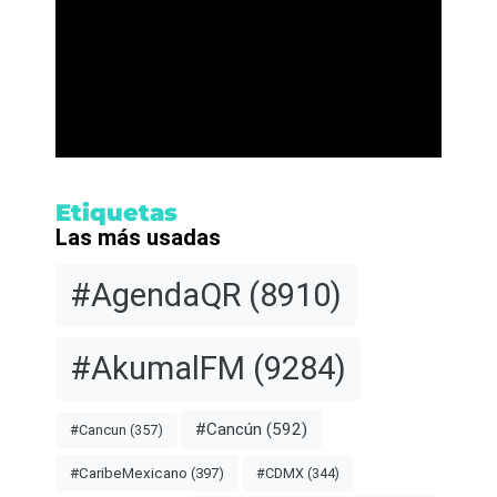
Etiquetas
Las más usadas
#AgendaQR
(8910)
#AkumalFM
(9284)
#Cancún
(592)
#Cancun
(357)
#CDMX
(344)
#CaribeMexicano
(397)