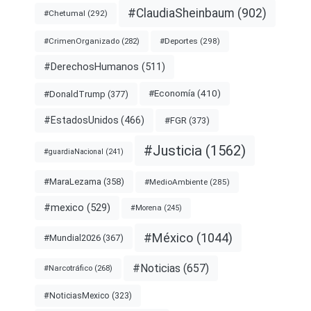
#ClaudiaSheinbaum
(902)
#Chetumal
(292)
#Deportes
(298)
#CrimenOrganizado
(282)
#DerechosHumanos
(511)
#Economía
(410)
#DonaldTrump
(377)
#EstadosUnidos
(466)
#FGR
(373)
#Justicia
(1562)
#guardiaNacional
(241)
#MaraLezama
(358)
#MedioAmbiente
(285)
#mexico
(529)
#Morena
(245)
#México
(1044)
#Mundial2026
(367)
#Noticias
(657)
#Narcotráfico
(268)
#NoticiasMexico
(323)