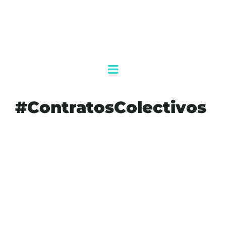
#ContratosColectivos
#AUMENTOSALARIAL
#BIENESTARLABORAL
#CONTRATOSCOLECTIVOS
#CROC
#ECONOMÍA
#INFLACIÓN
#NEGOCIACIONESSALARIALES
#QUINTANAROO
#SECTOREMPRESARIAL
#TURISMO
AGENDAQR