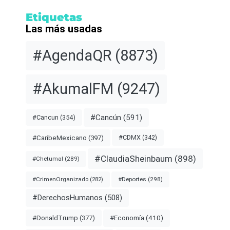
Etiquetas
Las más usadas
#AgendaQR
(8873)
#AkumalFM
(9247)
#Cancún
(591)
#Cancun
(354)
#CDMX
(342)
#CaribeMexicano
(397)
#ClaudiaSheinbaum
(898)
#Chetumal
(289)
#Deportes
(298)
#CrimenOrganizado
(282)
#DerechosHumanos
(508)
#Economía
(410)
#DonaldTrump
(377)