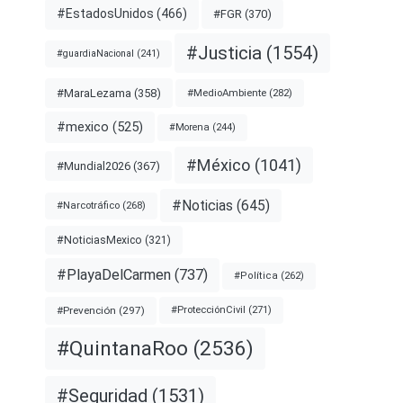
#EstadosUnidos
(466)
#FGR
(370)
#Justicia
(1554)
#guardiaNacional
(241)
#MaraLezama
(358)
#MedioAmbiente
(282)
#mexico
(525)
#Morena
(244)
#México
(1041)
#Mundial2026
(367)
#Noticias
(645)
#Narcotráfico
(268)
#NoticiasMexico
(321)
#PlayaDelCarmen
(737)
#Política
(262)
#Prevención
(297)
#ProtecciónCivil
(271)
#QuintanaRoo
(2536)
#Seguridad
(1531)