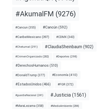
#AkumalFM
(9276)
#Cancún
(592)
#Cancun
(355)
#CDMX
(343)
#CaribeMexicano
(397)
#ClaudiaSheinbaum
(902)
#Chetumal
(291)
#Deportes
(298)
#CrimenOrganizado
(282)
#DerechosHumanos
(510)
#Economía
(410)
#DonaldTrump
(377)
#EstadosUnidos
(466)
#FGR
(372)
#Justicia
(1561)
#guardiaNacional
(241)
#MaraLezama
(358)
#MedioAmbiente
(284)