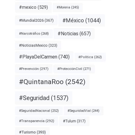
#mexico
(529)
#Morena
(245)
#México
(1044)
#Mundial2026
(367)
#Noticias
(657)
#Narcotráfico
(268)
#NoticiasMexico
(323)
#PlayaDelCarmen
(740)
#Política
(262)
#Prevención
(297)
#ProtecciónCivil
(271)
#QuintanaRoo
(2542)
#Seguridad
(1537)
#SeguridadNacional
(252)
#SeguridadVial
(244)
#Transparencia
(292)
#Tulum
(317)
#Turismo
(393)