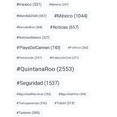
#mexico
(531)
#Morena
(247)
#México
(1044)
#Mundial2026
(367)
#Noticias
(657)
#Narcotráfico
(268)
#NoticiasMexico
(327)
#PlayaDelCarmen
(743)
#Política
(262)
#Prevención
(297)
#ProtecciónCivil
(271)
#QuintanaRoo
(2553)
#Seguridad
(1537)
#SeguridadNacional
(252)
#SeguridadVial
(244)
#Transparencia
(295)
#Tulum
(319)
#Turismo
(393)