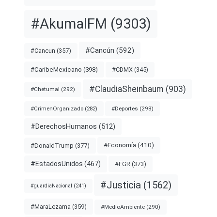
#AkumalFM
(9303)
#Cancún
(592)
#Cancun
(357)
#CDMX
(345)
#CaribeMexicano
(398)
#ClaudiaSheinbaum
(903)
#Chetumal
(292)
#Deportes
(298)
#CrimenOrganizado
(282)
#DerechosHumanos
(512)
#Economía
(410)
#DonaldTrump
(377)
#EstadosUnidos
(467)
#FGR
(373)
#Justicia
(1562)
#guardiaNacional
(241)
#MaraLezama
(359)
#MedioAmbiente
(290)