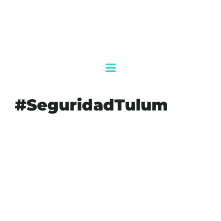
#SeguridadTulum
#AGENDAQR
#AKUMALFM
#NARCOMENUDEO
#POLICÍAMUNICIPAL
#POLICÍAQUINTANAROO
#PRISIÓNPREVENTIVA
#QUINTANAROO
#SEDENA
#SEGURIDADTULUM
#TULUM