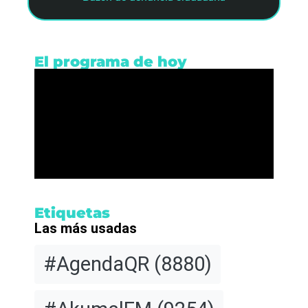
El programa de hoy
Etiquetas
Las más usadas
#AgendaQR
(8880)