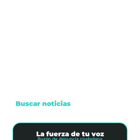
Tulum: 17 años de crecimiento y
desafíos
El Tulum de crecimiento ha transformado la
ciudad, presentando retos de seguridad y
sostenibilidad.
Leer nota
Buscar noticias
La fuerza de tu voz
Buzón de denuncia ciudadana