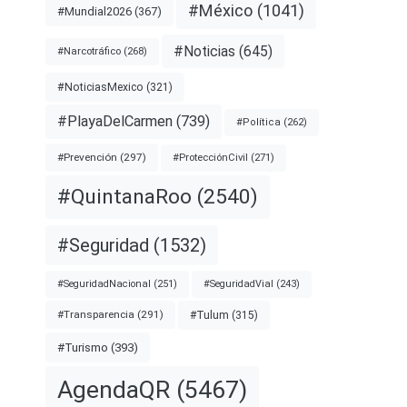
#México
(1041)
#Mundial2026
(367)
#Noticias
(645)
#Narcotráfico
(268)
#NoticiasMexico
(321)
#PlayaDelCarmen
(739)
#Política
(262)
#Prevención
(297)
#ProtecciónCivil
(271)
#QuintanaRoo
(2540)
#Seguridad
(1532)
#SeguridadNacional
(251)
#SeguridadVial
(243)
#Transparencia
(291)
#Tulum
(315)
#Turismo
(393)
AgendaQR
(5467)