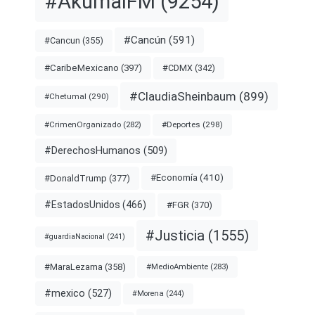
#AkumalFM
(9254)
#Cancún
(591)
#Cancun
(355)
#CDMX
(342)
#CaribeMexicano
(397)
#ClaudiaSheinbaum
(899)
#Chetumal
(290)
#Deportes
(298)
#CrimenOrganizado
(282)
#DerechosHumanos
(509)
#Economía
(410)
#DonaldTrump
(377)
#EstadosUnidos
(466)
#FGR
(370)
#Justicia
(1555)
#guardiaNacional
(241)
#MaraLezama
(358)
#MedioAmbiente
(283)
#mexico
(527)
#Morena
(244)