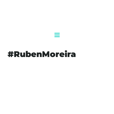
#RubenMoreira
#AGENDAQR
#AGROASEMEX
#AKUMALFM
#COMPARECENCIA
#DESCARRILAMIENTO
#IZAMAL
#OSCARDAVIDLOZANOAGUILA
#PRI
#PROTECCIONDELTRENMAYA
#RUBENMOREIRA
#SABOTAJE
#TERRORISMO
#TRENMAYA
#VANDALISMO
#YUCATAN