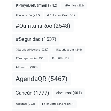
#PlayaDelCarmen
(742)
#Política
(262)
#Prevención
(297)
#ProtecciónCivil
(271)
#QuintanaRoo
(2548)
#Seguridad
(1537)
#SeguridadNacional
(252)
#SeguridadVial
(244)
#Transparencia
(293)
#Tulum
(319)
#Turismo
(393)
AgendaQR
(5467)
Cancún
(1777)
chetumal
(601)
cozumel
(293)
Felipe Carrillo Puerto
(237)