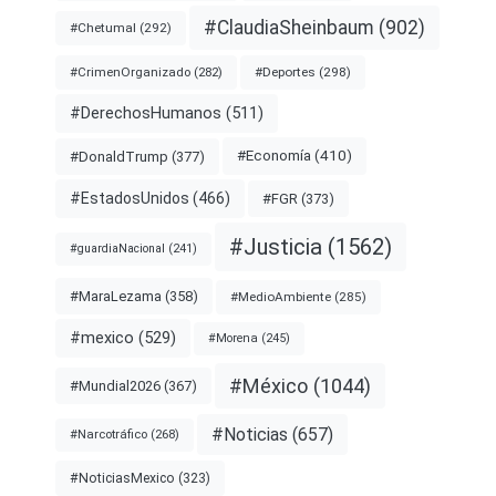
#ClaudiaSheinbaum
(902)
#Chetumal
(292)
#Deportes
(298)
#CrimenOrganizado
(282)
#DerechosHumanos
(511)
#Economía
(410)
#DonaldTrump
(377)
#EstadosUnidos
(466)
#FGR
(373)
#Justicia
(1562)
#guardiaNacional
(241)
#MaraLezama
(358)
#MedioAmbiente
(285)
#mexico
(529)
#Morena
(245)
#México
(1044)
#Mundial2026
(367)
#Noticias
(657)
#Narcotráfico
(268)
#NoticiasMexico
(323)