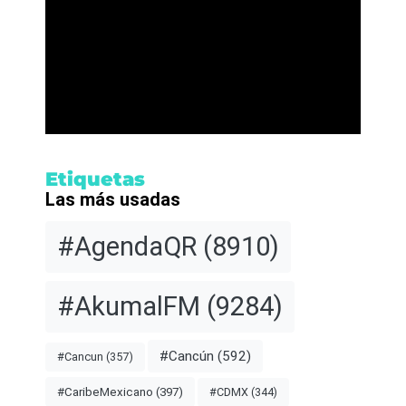
Etiquetas
Las más usadas
#AgendaQR
(8910)
#AkumalFM
(9284)
#Cancún
(592)
#Cancun
(357)
#CDMX
(344)
#CaribeMexicano
(397)