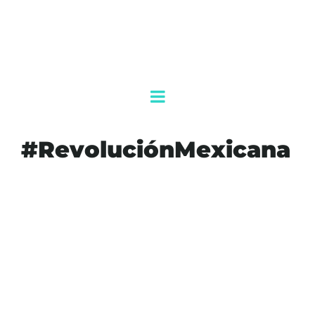
#RevoluciónMexicana
#AGENDAQR
#AKUMALFM
#BROTEVIRAL
#CALDERITAS
#CHETUMAL
#COXSACKIE
#DESFILECANCELADO
#PREVENCIÓN
#REVOLUCIÓNMEXICANA
#SALUDINFANTIL