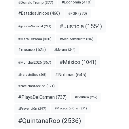
#Economía
(410)
#DonaldTrump
(377)
#EstadosUnidos
(466)
#FGR
(370)
#Justicia
(1554)
#guardiaNacional
(241)
#MaraLezama
(358)
#MedioAmbiente
(282)
#mexico
(525)
#Morena
(244)
#México
(1041)
#Mundial2026
(367)
#Noticias
(645)
#Narcotráfico
(268)
#NoticiasMexico
(321)
#PlayaDelCarmen
(737)
#Política
(262)
#Prevención
(297)
#ProtecciónCivil
(271)
#QuintanaRoo
(2536)