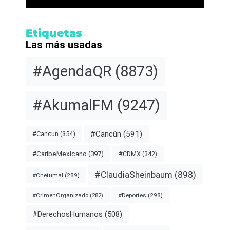
Etiquetas
Las más usadas
#AgendaQR
(8873)
#AkumalFM
(9247)
#Cancún
(591)
#Cancun
(354)
#CDMX
(342)
#CaribeMexicano
(397)
#ClaudiaSheinbaum
(898)
#Chetumal
(289)
#Deportes
(298)
#CrimenOrganizado
(282)
#DerechosHumanos
(508)