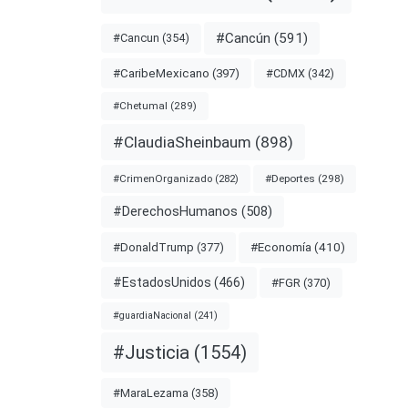
#Cancún
(591)
#Cancun
(354)
#CDMX
(342)
#CaribeMexicano
(397)
#Chetumal
(289)
#ClaudiaSheinbaum
(898)
#Deportes
(298)
#CrimenOrganizado
(282)
#DerechosHumanos
(508)
#Economía
(410)
#DonaldTrump
(377)
#EstadosUnidos
(466)
#FGR
(370)
#guardiaNacional
(241)
#Justicia
(1554)
#MaraLezama
(358)