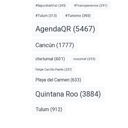
#Transparencia
(291)
#SeguridadVial
(243)
#Turismo
(393)
#Tulum
(313)
AgendaQR
(5467)
Cancún
(1777)
chetumal
(601)
cozumel
(293)
Felipe Carrillo Puerto
(237)
Playa del Carmen
(633)
Quintana Roo
(3884)
Tulum
(912)