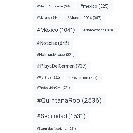
#mexico
(525)
#MedioAmbiente
(282)
#Mundial2026
(367)
#Morena
(244)
#México
(1041)
#Narcotráfico
(268)
#Noticias
(645)
#NoticiasMexico
(321)
#PlayaDelCarmen
(737)
#Prevención
(297)
#Política
(262)
#ProtecciónCivil
(271)
#QuintanaRoo
(2536)
#Seguridad
(1531)
#SeguridadNacional
(251)