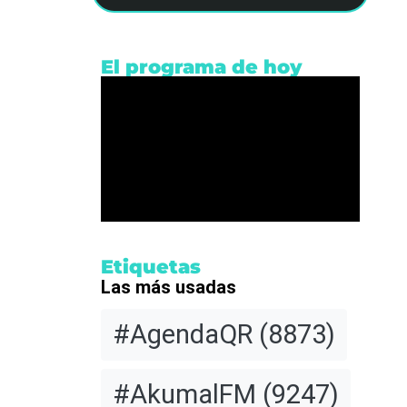
El programa de hoy
Etiquetas
Las más usadas
#AgendaQR
(8873)
#AkumalFM
(9247)