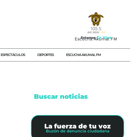
E
n
V
i
v
o
Estamos
Escucha Akumal FM
ESPECTÁCULOS
DEPORTES
ESCUCHA AKUMAL FM
Buscar noticias
La fuerza de tu voz
Buzón de denuncia ciudadana