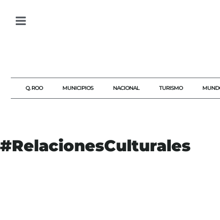
Q. ROO
MUNICIPIOS
NACIONAL
TURISMO
MUND
#RelacionesCulturales
#AVA
#CAMBIOCLIMÁTICO
#CEREMONIA
#COMMONWEALTH
#CULTURA
#GRANJEFE
#RELACIONESCULTURALES
#REYCARLOSIII
#SAMOA
#TRADICIONES
AGENDAQR