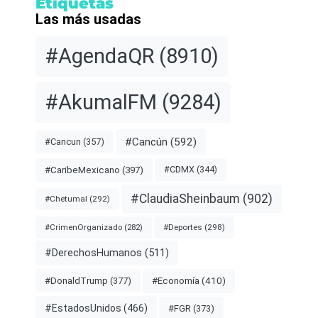
Etiquetas
Las más usadas
#AgendaQR
(8910)
#AkumalFM
(9284)
#Cancún
(592)
#Cancun
(357)
#CDMX
(344)
#CaribeMexicano
(397)
#ClaudiaSheinbaum
(902)
#Chetumal
(292)
#Deportes
(298)
#CrimenOrganizado
(282)
#DerechosHumanos
(511)
#Economía
(410)
#DonaldTrump
(377)
#EstadosUnidos
(466)
#FGR
(373)