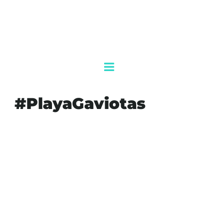
#PlayaGaviotas
#AGENDAQR
#AHOGADA
#AKUMALFM
#BANDERASROJAS
#CANCÚN
#CUIDADOINFANTIL
#EDUCACIÓN
#FISCALÍA
#NIÑAMUERE
#PLAYAGAVIOTAS
#PREVENCIÓN
#QUINTANAROO
#SEGURIDADACUÁTICA
#TRAGEDIA
#TURISMO