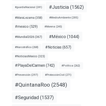
#Justicia
(1562)
#guardiaNacional
(241)
#MaraLezama
(358)
#MedioAmbiente
(285)
#mexico
(529)
#Morena
(245)
#México
(1044)
#Mundial2026
(367)
#Noticias
(657)
#Narcotráfico
(268)
#NoticiasMexico
(323)
#PlayaDelCarmen
(742)
#Política
(262)
#Prevención
(297)
#ProtecciónCivil
(271)
#QuintanaRoo
(2548)
#Seguridad
(1537)