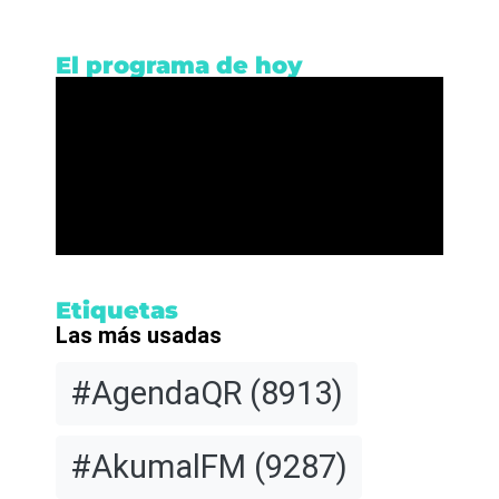
El programa de hoy
Etiquetas
Las más usadas
#AgendaQR
(8913)
#AkumalFM
(9287)