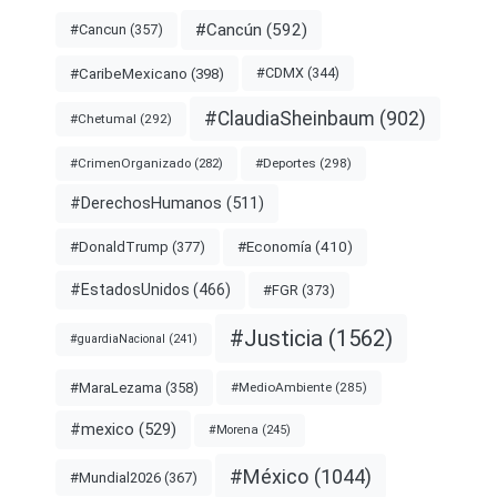
#Cancún
(592)
#Cancun
(357)
#CDMX
(344)
#CaribeMexicano
(398)
#ClaudiaSheinbaum
(902)
#Chetumal
(292)
#Deportes
(298)
#CrimenOrganizado
(282)
#DerechosHumanos
(511)
#Economía
(410)
#DonaldTrump
(377)
#EstadosUnidos
(466)
#FGR
(373)
#Justicia
(1562)
#guardiaNacional
(241)
#MaraLezama
(358)
#MedioAmbiente
(285)
#mexico
(529)
#Morena
(245)
#México
(1044)
#Mundial2026
(367)