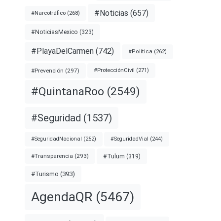
#Noticias
(657)
#Narcotráfico
(268)
#NoticiasMexico
(323)
#PlayaDelCarmen
(742)
#Política
(262)
#Prevención
(297)
#ProtecciónCivil
(271)
#QuintanaRoo
(2549)
#Seguridad
(1537)
#SeguridadNacional
(252)
#SeguridadVial
(244)
#Transparencia
(293)
#Tulum
(319)
#Turismo
(393)
AgendaQR
(5467)