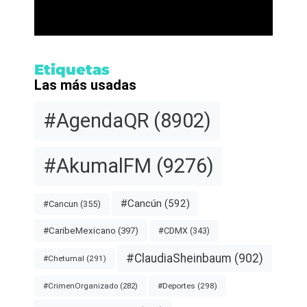
Etiquetas
Las más usadas
#AgendaQR
(8902)
#AkumalFM
(9276)
#Cancún
(592)
#Cancun
(355)
#CDMX
(343)
#CaribeMexicano
(397)
#ClaudiaSheinbaum
(902)
#Chetumal
(291)
#Deportes
(298)
#CrimenOrganizado
(282)