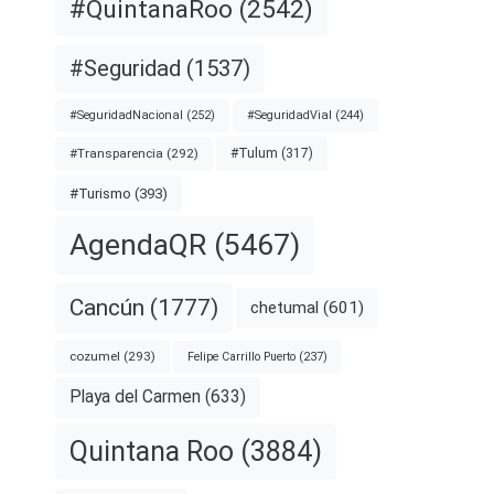
#QuintanaRoo
(2542)
#Seguridad
(1537)
#SeguridadNacional
(252)
#SeguridadVial
(244)
#Transparencia
(292)
#Tulum
(317)
#Turismo
(393)
AgendaQR
(5467)
Cancún
(1777)
chetumal
(601)
cozumel
(293)
Felipe Carrillo Puerto
(237)
Playa del Carmen
(633)
Quintana Roo
(3884)