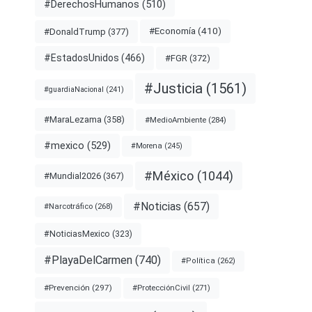
#DerechosHumanos
(510)
#Economía
(410)
#DonaldTrump
(377)
#EstadosUnidos
(466)
#FGR
(372)
#Justicia
(1561)
#guardiaNacional
(241)
#MaraLezama
(358)
#MedioAmbiente
(284)
#mexico
(529)
#Morena
(245)
#México
(1044)
#Mundial2026
(367)
#Noticias
(657)
#Narcotráfico
(268)
#NoticiasMexico
(323)
#PlayaDelCarmen
(740)
#Política
(262)
#Prevención
(297)
#ProtecciónCivil
(271)