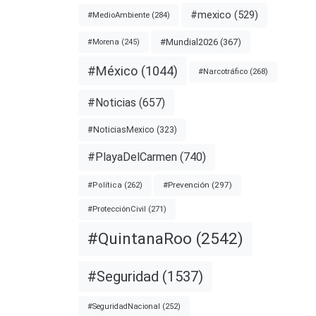
#mexico
(529)
#MedioAmbiente
(284)
#Mundial2026
(367)
#Morena
(245)
#México
(1044)
#Narcotráfico
(268)
#Noticias
(657)
#NoticiasMexico
(323)
#PlayaDelCarmen
(740)
#Prevención
(297)
#Política
(262)
#ProtecciónCivil
(271)
#QuintanaRoo
(2542)
#Seguridad
(1537)
#SeguridadNacional
(252)