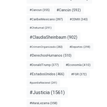
#Cancún
(592)
#Cancun
(355)
#CDMX
(343)
#CaribeMexicano
(397)
#Chetumal
(291)
#ClaudiaSheinbaum
(902)
#Deportes
(298)
#CrimenOrganizado
(282)
#DerechosHumanos
(510)
#Economía
(410)
#DonaldTrump
(377)
#EstadosUnidos
(466)
#FGR
(372)
#guardiaNacional
(241)
#Justicia
(1561)
#MaraLezama
(358)