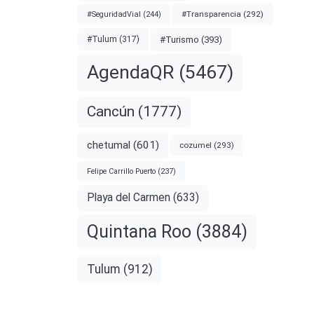
#Transparencia
(292)
#SeguridadVial
(244)
#Turismo
(393)
#Tulum
(317)
AgendaQR
(5467)
Cancún
(1777)
chetumal
(601)
cozumel
(293)
Felipe Carrillo Puerto
(237)
Playa del Carmen
(633)
Quintana Roo
(3884)
Tulum
(912)