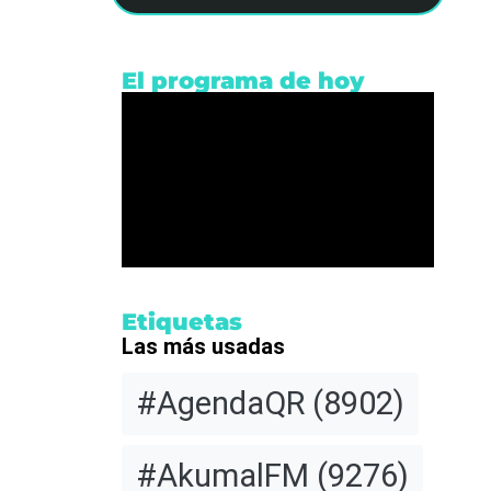
El programa de hoy
Etiquetas
Las más usadas
#AgendaQR
(8902)
#AkumalFM
(9276)