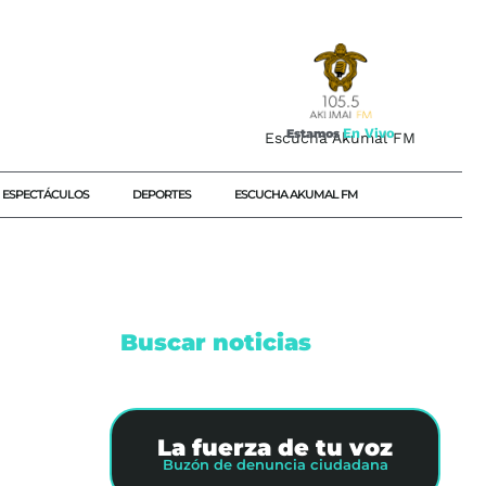
E
n
V
i
v
o
Estamos
Escucha Akumal FM
ESPECTÁCULOS
DEPORTES
ESCUCHA AKUMAL FM
Buscar noticias
La fuerza de tu voz
Buzón de denuncia ciudadana