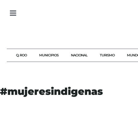
Q. ROO
MUNICIPIOS
NACIONAL
TURISMO
MUND
#mujeresindigenas
#25DEFEBRERO2007
#AGENDAQR
#AKUMALFM
#CORTEIDH
#DERECHOSHUMANOS
#EJERCITOMEXICANO
#ERNESTINAASCENCIOROSARIO
#ESTADODEMEXICO
#IMPUNIDAD