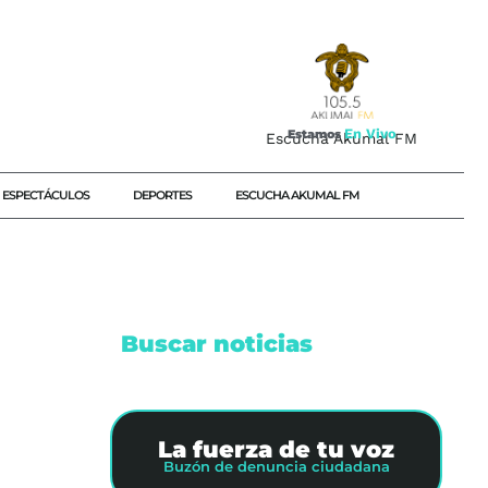
E
n
V
i
v
o
Estamos
Escucha Akumal FM
ESPECTÁCULOS
DEPORTES
ESCUCHA AKUMAL FM
Buscar noticias
La fuerza de tu voz
Buzón de denuncia ciudadana