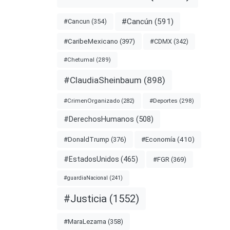
#Cancún
(591)
#Cancun
(354)
#CDMX
(342)
#CaribeMexicano
(397)
#Chetumal
(289)
#ClaudiaSheinbaum
(898)
#Deportes
(298)
#CrimenOrganizado
(282)
#DerechosHumanos
(508)
#Economía
(410)
#DonaldTrump
(376)
#EstadosUnidos
(465)
#FGR
(369)
#guardiaNacional
(241)
#Justicia
(1552)
#MaraLezama
(358)