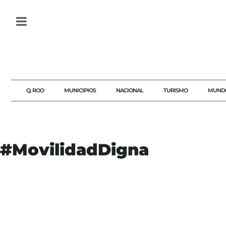
Q. ROO
MUNICIPIOS
NACIONAL
TURISMO
MUND
#MovilidadDigna
#AKUMALFM
#DESARROLLOSOSTENIBLE
#DESORDENINSTITUCIONAL
#INFRASTRUCTURAURBANA
#MOVILIDADDIGNA
#MOVILIDADURBANA
#QUINTANAROO
#RAFAELHERNÁNDEZKOTASEK
#TRANSPORTEPÚBLICO