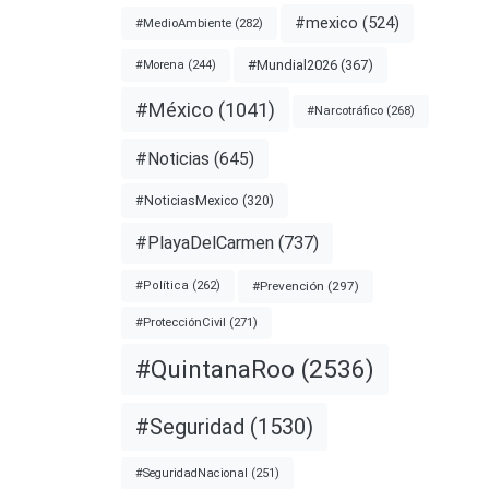
#mexico
(524)
#MedioAmbiente
(282)
#Mundial2026
(367)
#Morena
(244)
#México
(1041)
#Narcotráfico
(268)
#Noticias
(645)
#NoticiasMexico
(320)
#PlayaDelCarmen
(737)
#Prevención
(297)
#Política
(262)
#ProtecciónCivil
(271)
#QuintanaRoo
(2536)
#Seguridad
(1530)
#SeguridadNacional
(251)