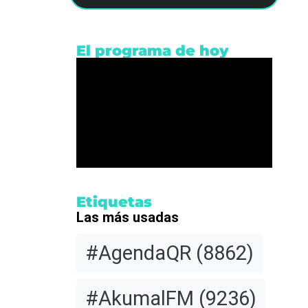
El programa de hoy
Etiquetas
Las más usadas
#AgendaQR
(8862)
#AkumalFM
(9236)