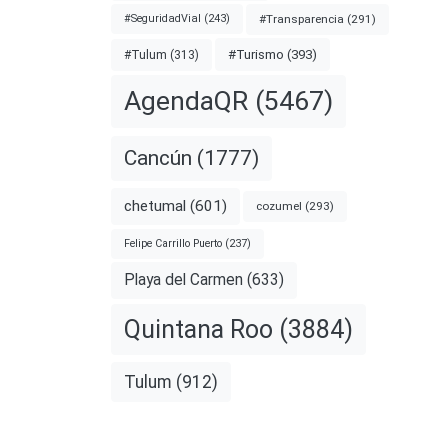
#Transparencia
(291)
#SeguridadVial
(243)
#Turismo
(393)
#Tulum
(313)
AgendaQR
(5467)
Cancún
(1777)
chetumal
(601)
cozumel
(293)
Felipe Carrillo Puerto
(237)
Playa del Carmen
(633)
Quintana Roo
(3884)
Tulum
(912)