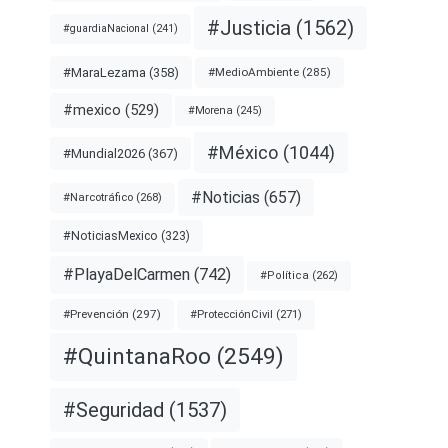
#Justicia
(1562)
#guardiaNacional
(241)
#MaraLezama
(358)
#MedioAmbiente
(285)
#mexico
(529)
#Morena
(245)
#México
(1044)
#Mundial2026
(367)
#Noticias
(657)
#Narcotráfico
(268)
#NoticiasMexico
(323)
#PlayaDelCarmen
(742)
#Política
(262)
#Prevención
(297)
#ProtecciónCivil
(271)
#QuintanaRoo
(2549)
#Seguridad
(1537)