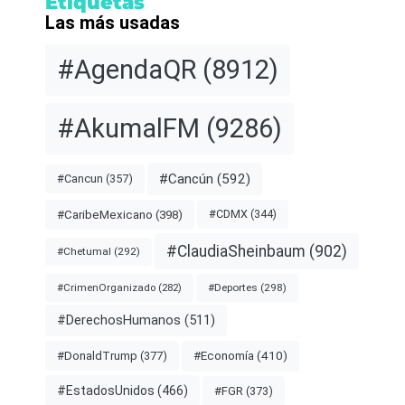
Etiquetas
Las más usadas
#AgendaQR
(8912)
#AkumalFM
(9286)
#Cancún
(592)
#Cancun
(357)
#CDMX
(344)
#CaribeMexicano
(398)
#ClaudiaSheinbaum
(902)
#Chetumal
(292)
#Deportes
(298)
#CrimenOrganizado
(282)
#DerechosHumanos
(511)
#Economía
(410)
#DonaldTrump
(377)
#EstadosUnidos
(466)
#FGR
(373)