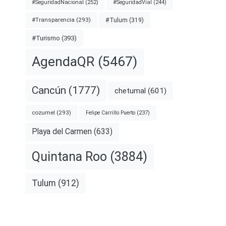
#SeguridadNacional
(252)
#SeguridadVial
(244)
#Transparencia
(293)
#Tulum
(319)
#Turismo
(393)
AgendaQR
(5467)
Cancún
(1777)
chetumal
(601)
cozumel
(293)
Felipe Carrillo Puerto
(237)
Playa del Carmen
(633)
Quintana Roo
(3884)
Tulum
(912)