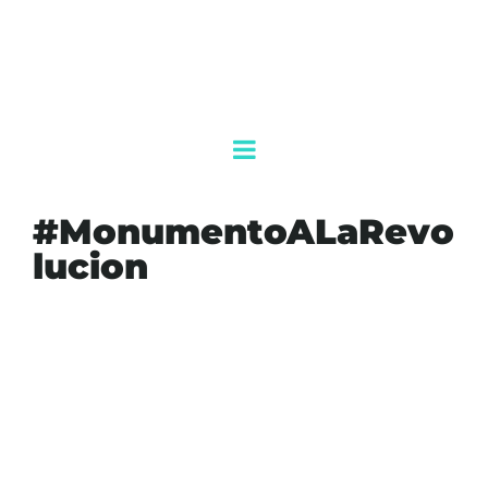
#MonumentoALaRevo
lucion
#AGENDAQR
#AKUMALFM
#CLAUDIASHEINBAUM
#GOBIERNODEMEXICO
#MONUMENTOALAREVOLUCION
#MORENA
#POLITICAMEXICO
#RUBENROCHA
#SINALOA
#SOBERANIANACIONAL