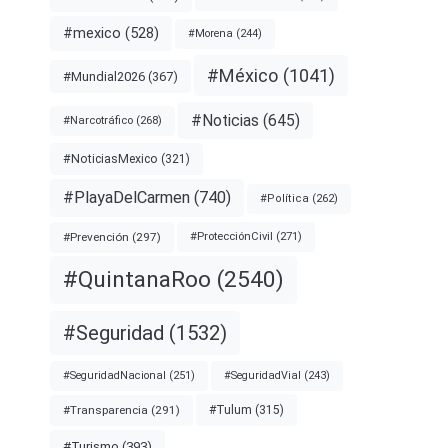
#mexico
(528)
#Morena
(244)
#México
(1041)
#Mundial2026
(367)
#Noticias
(645)
#Narcotráfico
(268)
#NoticiasMexico
(321)
#PlayaDelCarmen
(740)
#Política
(262)
#Prevención
(297)
#ProtecciónCivil
(271)
#QuintanaRoo
(2540)
#Seguridad
(1532)
#SeguridadNacional
(251)
#SeguridadVial
(243)
#Transparencia
(291)
#Tulum
(315)
#Turismo
(393)