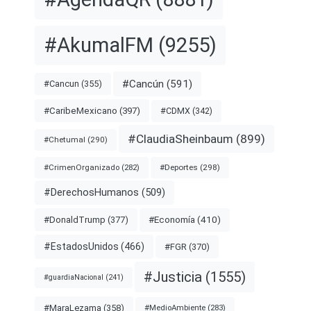
#AkumalFM
(9255)
#Cancún
(591)
#Cancun
(355)
#CDMX
(342)
#CaribeMexicano
(397)
#ClaudiaSheinbaum
(899)
#Chetumal
(290)
#Deportes
(298)
#CrimenOrganizado
(282)
#DerechosHumanos
(509)
#Economía
(410)
#DonaldTrump
(377)
#EstadosUnidos
(466)
#FGR
(370)
#Justicia
(1555)
#guardiaNacional
(241)
#MaraLezama
(358)
#MedioAmbiente
(283)