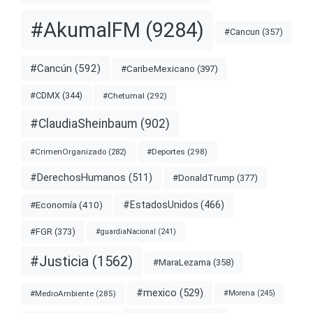
#AkumalFM
(9284)
#Cancun
(357)
#Cancún
(592)
#CaribeMexicano
(397)
#CDMX
(344)
#Chetumal
(292)
#ClaudiaSheinbaum
(902)
#Deportes
(298)
#CrimenOrganizado
(282)
#DerechosHumanos
(511)
#DonaldTrump
(377)
#EstadosUnidos
(466)
#Economía
(410)
#FGR
(373)
#guardiaNacional
(241)
#Justicia
(1562)
#MaraLezama
(358)
#mexico
(529)
#MedioAmbiente
(285)
#Morena
(245)