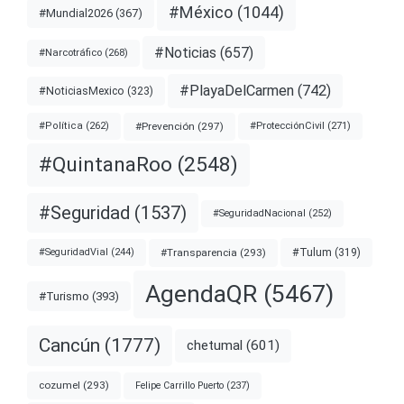
#México
(1044)
#Mundial2026
(367)
#Noticias
(657)
#Narcotráfico
(268)
#PlayaDelCarmen
(742)
#NoticiasMexico
(323)
#Prevención
(297)
#ProtecciónCivil
(271)
#Política
(262)
#QuintanaRoo
(2548)
#Seguridad
(1537)
#SeguridadNacional
(252)
#Transparencia
(293)
#Tulum
(319)
#SeguridadVial
(244)
AgendaQR
(5467)
#Turismo
(393)
Cancún
(1777)
chetumal
(601)
cozumel
(293)
Felipe Carrillo Puerto
(237)