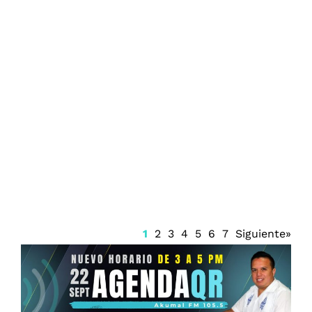
Juzgado emite suspensión del Sistema
Anticorrupción Quintana Roo y frena
renovación del CPC
1
2
3
4
5
6
7
Siguiente»