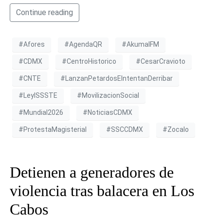
Continue reading
#Afores
#AgendaQR
#AkumalFM
#CDMX
#CentroHistorico
#CesarCravioto
#CNTE
#LanzanPetardosEIntentanDerribar
#LeyISSSTE
#MovilizacionSocial
#Mundial2026
#NoticiasCDMX
#ProtestaMagisterial
#SSCCDMX
#Zocalo
Detienen a generadores de
violencia tras balacera en Los
Cabos