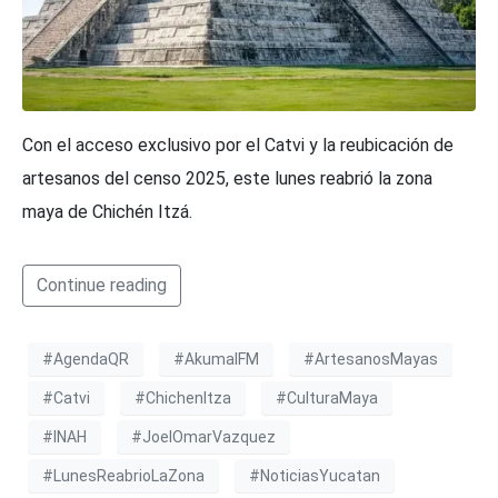
Con el acceso exclusivo por el Catvi y la reubicación de
artesanos del censo 2025, este lunes reabrió la zona
maya de Chichén Itzá.
Continue reading
#AgendaQR
#AkumalFM
#ArtesanosMayas
#Catvi
#ChichenItza
#CulturaMaya
#INAH
#JoelOmarVazquez
#LunesReabrioLaZona
#NoticiasYucatan