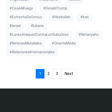
#CeseAlFuego
#DonaldTrump
#EstrechoDeOrmuz
#Hezbollah
#Iran
#Israel
#Libano
#LunesAtaquesContraLosSuburbios
#Netanyahu
#NoticiasMundiales
#OrienteMedio
#RelacionesInternacionales
1
2
3
Next