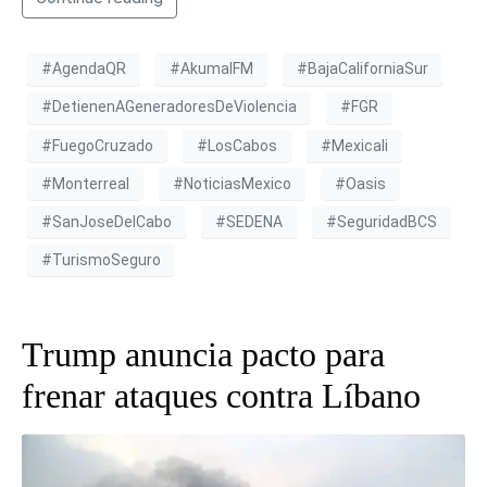
#AgendaQR
#AkumalFM
#BajaCaliforniaSur
#DetienenAGeneradoresDeViolencia
#FGR
#FuegoCruzado
#LosCabos
#Mexicali
#Monterreal
#NoticiasMexico
#Oasis
#SanJoseDelCabo
#SEDENA
#SeguridadBCS
#TurismoSeguro
Trump anuncia pacto para
frenar ataques contra Líbano