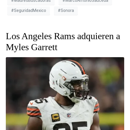
#MadresBuscadoras
#MarcoAntonioSauceda
#SeguridadMexico
#Sonora
Los Angeles Rams adquieren a
Myles Garrett