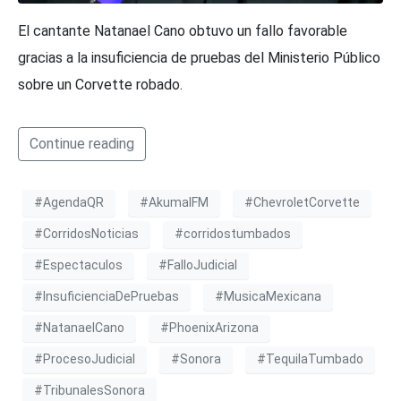
El cantante Natanael Cano obtuvo un fallo favorable
gracias a la insuficiencia de pruebas del Ministerio Público
sobre un Corvette robado.
Continue reading
#AgendaQR
#AkumalFM
#ChevroletCorvette
#CorridosNoticias
#corridostumbados
#Espectaculos
#FalloJudicial
#InsuficienciaDePruebas
#MusicaMexicana
#NatanaelCano
#PhoenixArizona
#ProcesoJudicial
#Sonora
#TequilaTumbado
#TribunalesSonora