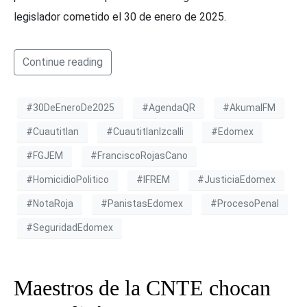
legislador cometido el 30 de enero de 2025.
Continue reading
#30DeEneroDe2025
#AgendaQR
#AkumalFM
#Cuautitlan
#CuautitlanIzcalli
#Edomex
#FGJEM
#FranciscoRojasCano
#HomicidioPolitico
#IFREM
#JusticiaEdomex
#NotaRoja
#PanistasEdomex
#ProcesoPenal
#SeguridadEdomex
Maestros de la CNTE chocan