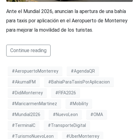
Ante el Mundial 2026, anuncian la apertura de una bahía
para taxis por aplicación en el Aeropuerto de Monterrey
para mejorar la movilidad de los turistas.
Continue reading
#AeropuertoMonterrey
#AgendaQR
#AkumalFM
#BahiaParaTaxisPorAplicacion
#DidiMonterrey
#FIFA2026
#MaricarmenMartinez
#Mobility
#Mundial2026
#NuevoLeon
#OMA
#TerminalC
#TransporteDigital
#TurismoNuevoLeon
#UberMonterrey