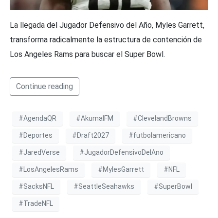
La llegada del Jugador Defensivo del Año, Myles Garrett,
transforma radicalmente la estructura de contención de
Los Angeles Rams para buscar el Super Bowl.
Continue reading
#AgendaQR
#AkumalFM
#ClevelandBrowns
#Deportes
#Draft2027
#futbolamericano
#JaredVerse
#JugadorDefensivoDelAno
#LosAngelesRams
#MylesGarrett
#NFL
#SacksNFL
#SeattleSeahawks
#SuperBowl
#TradeNFL