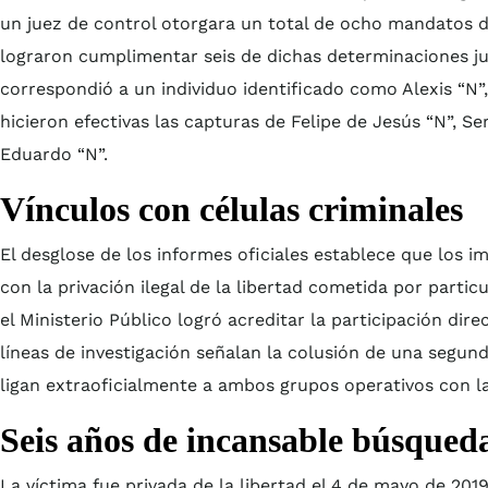
un juez de control otorgara un total de ocho mandatos de
lograron cumplimentar seis de dichas determinaciones jud
correspondió a un individuo identificado como Alexis “N”,
hicieron efectivas las capturas de Felipe de Jesús “N”, Ser
Eduardo “N”.
Vínculos con células criminales
El desglose de los informes oficiales establece que los 
con la privación ilegal de la libertad cometida por parti
el Ministerio Público logró acreditar la participación dir
líneas de investigación señalan la colusión de una segund
ligan extraoficialmente a ambos grupos operativos con las
Seis años de incansable búsqued
La víctima fue privada de la libertad el 4 de mayo de 20