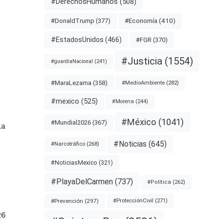
#DerechosHumanos
(508)
#Economía
(410)
#DonaldTrump
(377)
#EstadosUnidos
(466)
#FGR
(370)
#Justicia
(1554)
#guardiaNacional
(241)
#MaraLezama
(358)
#MedioAmbiente
(282)
#mexico
(525)
#Morena
(244)
#México
(1041)
#Mundial2026
(367)
la
#Noticias
(645)
#Narcotráfico
(268)
#NoticiasMexico
(321)
#PlayaDelCarmen
(737)
#Política
(262)
#Prevención
(297)
#ProtecciónCivil
(271)
26