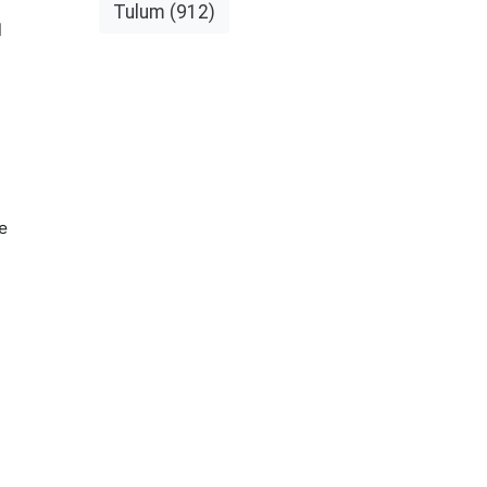
Tulum
(912)
d
e