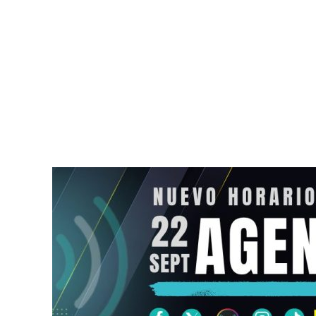
Crisis diplomática entre
Detienen en 
Argentina y Brasil provoca
Jorge Franc
el retiro de embajadores
por tentativ