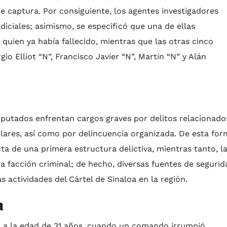
 captura. Por consiguiente, los agentes investigadores
iciales; asimismo, se especificó que una de ellas
 quien ya había fallecido, mientras que las otras cinco
gio Elliot “N”, Francisco Javier “N”, Martín “N” y Alán
imputados enfrentan cargos graves por delitos relacionado
culares, así como por delincuencia organizada. De esta for
ecta de una primera estructura delictiva, mientras tanto, l
a facción criminal; de hecho, diversas fuentes de segurid
 actividades del Cártel de Sinaloa en la región.
a
19 a la edad de 31 años, cuando un comando irrumpió