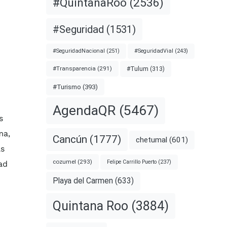
#QuintanaRoo
(2536)
#Seguridad
(1531)
#SeguridadNacional
(251)
#SeguridadVial
(243)
#Transparencia
(291)
#Tulum
(313)
#Turismo
(393)
AgendaQR
(5467)
s
ma,
Cancún
(1777)
chetumal
(601)
as
cozumel
(293)
Felipe Carrillo Puerto
(237)
ad
Playa del Carmen
(633)
Quintana Roo
(3884)