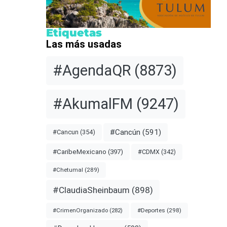
Etiquetas
Las más usadas
#AgendaQR
(8873)
#AkumalFM
(9247)
#Cancún
(591)
#Cancun
(354)
#CDMX
(342)
#CaribeMexicano
(397)
#Chetumal
(289)
#ClaudiaSheinbaum
(898)
#Deportes
(298)
#CrimenOrganizado
(282)