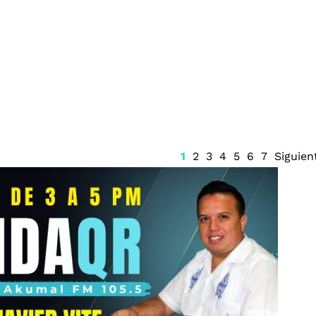
Guerrero a
Firma Trump decreto sobre
isco Rabadán
ciudadanía por nacimiento
a de feminicidio
1
2
3
4
5
6
7
Siguien