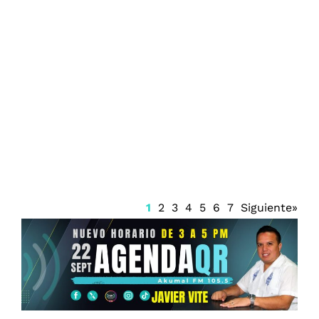
Violenta represión deja decenas de
heridos tras protestas en Argentina
1
2
3
4
5
6
7
Siguiente»