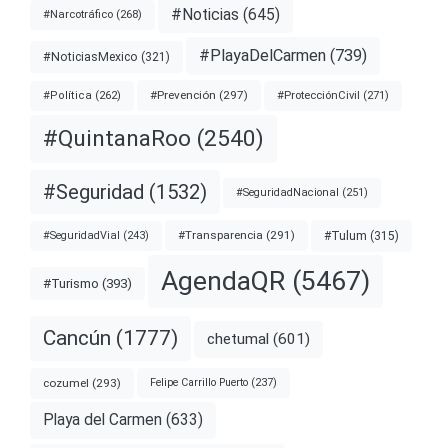
#Noticias
(645)
#Narcotráfico
(268)
#PlayaDelCarmen
(739)
#NoticiasMexico
(321)
#Prevención
(297)
#ProtecciónCivil
(271)
#Política
(262)
#QuintanaRoo
(2540)
#Seguridad
(1532)
#SeguridadNacional
(251)
#Transparencia
(291)
#Tulum
(315)
#SeguridadVial
(243)
AgendaQR
(5467)
#Turismo
(393)
Cancún
(1777)
chetumal
(601)
cozumel
(293)
Felipe Carrillo Puerto
(237)
Playa del Carmen
(633)