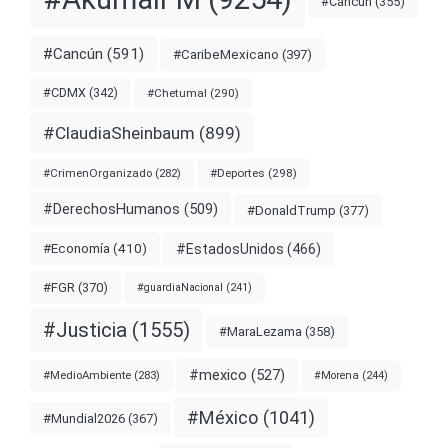
#Cancun
(355)
#Cancún
(591)
#CaribeMexicano
(397)
#CDMX
(342)
#Chetumal
(290)
#ClaudiaSheinbaum
(899)
#Deportes
(298)
#CrimenOrganizado
(282)
#DerechosHumanos
(509)
#DonaldTrump
(377)
#EstadosUnidos
(466)
#Economía
(410)
#FGR
(370)
#guardiaNacional
(241)
#Justicia
(1555)
#MaraLezama
(358)
#mexico
(527)
#MedioAmbiente
(283)
#Morena
(244)
#México
(1041)
#Mundial2026
(367)