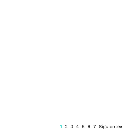
Juzgado emite suspensión del Sistema
Anticorrupción Quintana Roo y frena
renovación del CPC
1
2
3
4
5
6
7
Siguiente»