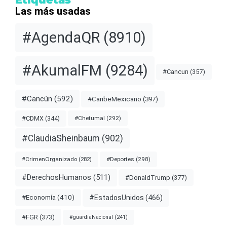
Las más usadas
#AgendaQR
(8910)
#AkumalFM
(9284)
#Cancun
(357)
#Cancún
(592)
#CaribeMexicano
(397)
#CDMX
(344)
#Chetumal
(292)
#ClaudiaSheinbaum
(902)
#Deportes
(298)
#CrimenOrganizado
(282)
#DerechosHumanos
(511)
#DonaldTrump
(377)
#EstadosUnidos
(466)
#Economía
(410)
#FGR
(373)
#guardiaNacional
(241)