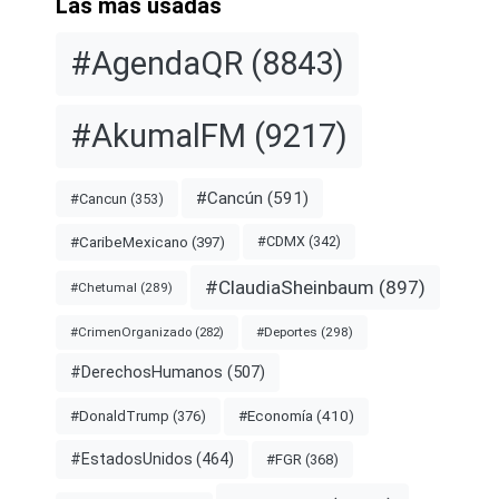
Las más usadas
#AgendaQR
(8843)
#AkumalFM
(9217)
#Cancún
(591)
#Cancun
(353)
#CDMX
(342)
#CaribeMexicano
(397)
#ClaudiaSheinbaum
(897)
#Chetumal
(289)
#Deportes
(298)
#CrimenOrganizado
(282)
#DerechosHumanos
(507)
#Economía
(410)
#DonaldTrump
(376)
#EstadosUnidos
(464)
#FGR
(368)