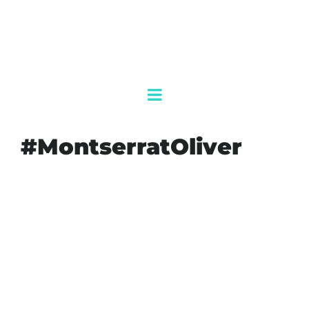
#MontserratOliver
#AGENDAQR
#AKUMALFM
#AMISTAD
#CULTURA
#ENTRETENIMIENTO
#FAMOSOS
#MARIAFELIX
#MONTSERRATOLIVER
#SALUD