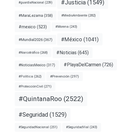
#Justicia
(1549)
#guardiaNacional
(239)
#MaraLezama
(358)
#MedioAmbiente
(282)
#mexico
(523)
#Morena
(243)
#México
(1041)
#Mundial2026
(367)
#Noticias
(645)
#Narcotráfico
(268)
#PlayaDelCarmen
(726)
#NoticiasMexico
(317)
#Prevención
(297)
#Política
(262)
#ProtecciónCivil
(271)
#QuintanaRoo
(2522)
#Seguridad
(1529)
#SeguridadNacional
(251)
#SeguridadVial
(243)