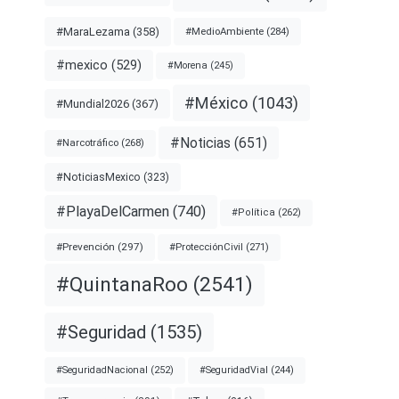
#MaraLezama
(358)
#MedioAmbiente
(284)
#mexico
(529)
#Morena
(245)
#México
(1043)
#Mundial2026
(367)
#Noticias
(651)
#Narcotráfico
(268)
#NoticiasMexico
(323)
#PlayaDelCarmen
(740)
#Política
(262)
#Prevención
(297)
#ProtecciónCivil
(271)
#QuintanaRoo
(2541)
#Seguridad
(1535)
#SeguridadNacional
(252)
#SeguridadVial
(244)