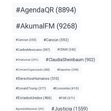
#AgendaQR
(8894)
#AkumalFM
(9268)
#Cancún
(592)
#Cancun
(355)
#CDMX
(342)
#CaribeMexicano
(397)
#ClaudiaSheinbaum
(902)
#Chetumal
(291)
#Deportes
(298)
#CrimenOrganizado
(282)
#DerechosHumanos
(510)
#Economía
(410)
#DonaldTrump
(377)
#EstadosUnidos
(466)
#FGR
(371)
#Justicia
(1559)
#guardiaNacional
(241)