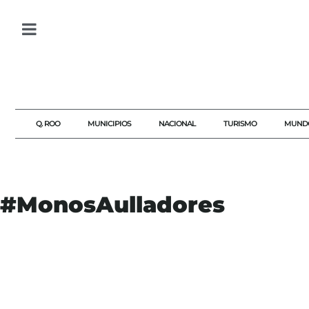
Q. ROO
MUNICIPIOS
NACIONAL
TURISMO
MUND
#MonosAulladores
#AGENDAQR
#AKUMALFM
#BIODIVERSIDAD
#COMPROMISOAMBIENTAL
#CONSERVACIÓN
#ECOLOGÍA
#ESPECIESNATIVAS
#FAUNA
#IBANQROO
#MEDIOAMBIENTE