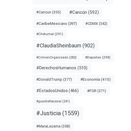
#Cancún
(592)
#Cancun
(355)
#CDMX
(342)
#CaribeMexicano
(397)
#Chetumal
(291)
#ClaudiaSheinbaum
(902)
#Deportes
(298)
#CrimenOrganizado
(282)
#DerechosHumanos
(510)
#Economía
(410)
#DonaldTrump
(377)
#EstadosUnidos
(466)
#FGR
(371)
#guardiaNacional
(241)
#Justicia
(1559)
#MaraLezama
(358)