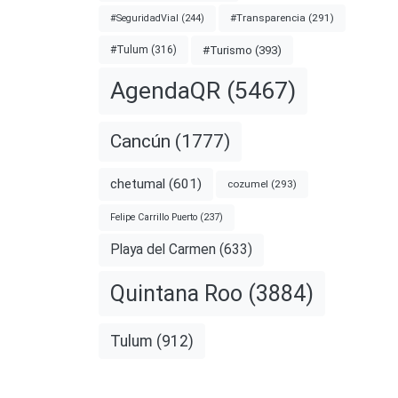
#Transparencia
(291)
#SeguridadVial
(244)
#Turismo
(393)
#Tulum
(316)
AgendaQR
(5467)
Cancún
(1777)
chetumal
(601)
cozumel
(293)
Felipe Carrillo Puerto
(237)
Playa del Carmen
(633)
Quintana Roo
(3884)
Tulum
(912)