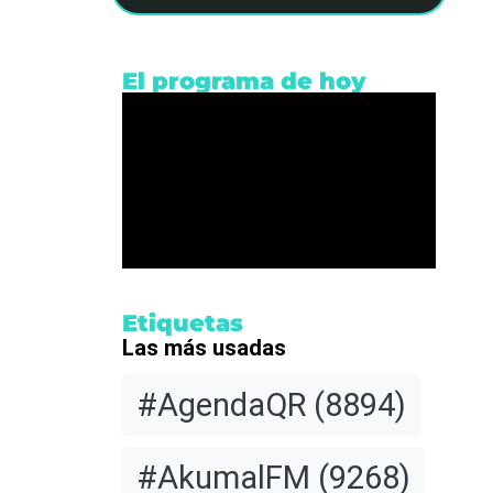
El programa de hoy
Etiquetas
Las más usadas
#AgendaQR
(8894)
#AkumalFM
(9268)