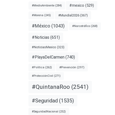
#mexico
(529)
#MedioAmbiente
(284)
#Mundial2026
(367)
#Morena
(245)
#México
(1043)
#Narcotráfico
(268)
#Noticias
(651)
#NoticiasMexico
(323)
#PlayaDelCarmen
(740)
#Prevención
(297)
#Política
(262)
#ProtecciónCivil
(271)
#QuintanaRoo
(2541)
#Seguridad
(1535)
#SeguridadNacional
(252)