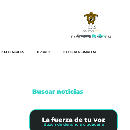
E
n
V
i
v
o
Estamos
Escucha Akumal FM
ESPECTÁCULOS
DEPORTES
ESCUCHA AKUMAL FM
Buscar noticias
La fuerza de tu voz
Buzón de denuncia ciudadana