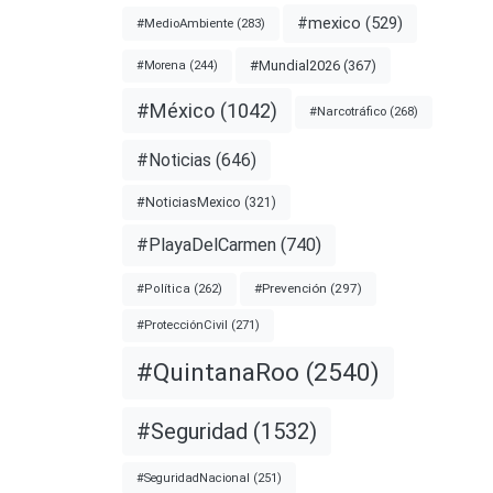
#mexico
(529)
#MedioAmbiente
(283)
#Mundial2026
(367)
#Morena
(244)
#México
(1042)
#Narcotráfico
(268)
#Noticias
(646)
#NoticiasMexico
(321)
#PlayaDelCarmen
(740)
#Prevención
(297)
#Política
(262)
#ProtecciónCivil
(271)
#QuintanaRoo
(2540)
#Seguridad
(1532)
#SeguridadNacional
(251)