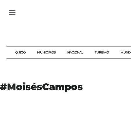
Q. ROO
MUNICIPIOS
NACIONAL
TURISMO
MUND
#MoisésCampos
#AKUMALFM
#CONCIENCIA
#DONACION
#ESPERANZA
#FAMILIA
#LEGADO
#MITOS
#MOISÉSCAMPOS
#ORGANOS
#REALIDADES
#TRASPLANTES
#VIDA
AGENDAQR
IMSS
SALUD
SOLIDARIDAD