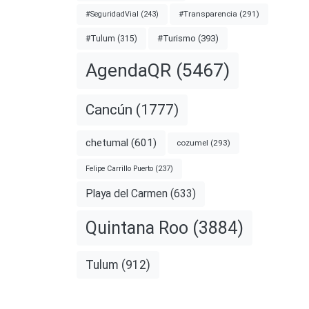
#Transparencia
(291)
#SeguridadVial
(243)
#Turismo
(393)
#Tulum
(315)
AgendaQR
(5467)
Cancún
(1777)
chetumal
(601)
cozumel
(293)
Felipe Carrillo Puerto
(237)
Playa del Carmen
(633)
Quintana Roo
(3884)
Tulum
(912)