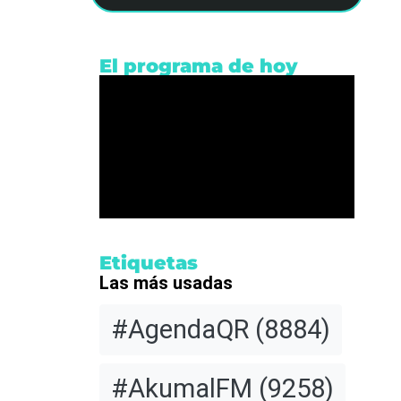
El programa de hoy
Etiquetas
Las más usadas
#AgendaQR
(8884)
#AkumalFM
(9258)