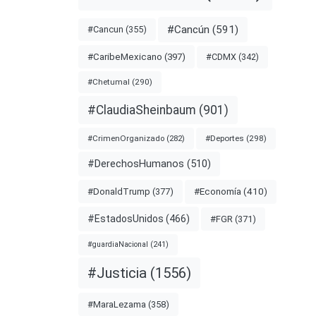
#Cancún
(591)
#Cancun
(355)
#CDMX
(342)
#CaribeMexicano
(397)
#Chetumal
(290)
#ClaudiaSheinbaum
(901)
#Deportes
(298)
#CrimenOrganizado
(282)
#DerechosHumanos
(510)
#Economía
(410)
#DonaldTrump
(377)
#EstadosUnidos
(466)
#FGR
(371)
#guardiaNacional
(241)
#Justicia
(1556)
#MaraLezama
(358)