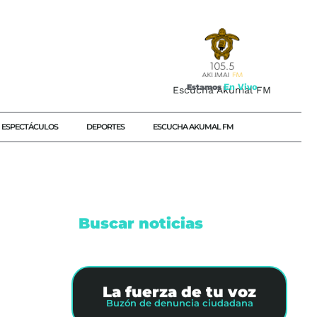
E
n
V
i
v
o
Estamos
Escucha Akumal FM
ESPECTÁCULOS
DEPORTES
ESCUCHA AKUMAL FM
Buscar noticias
La fuerza de tu voz
Buzón de denuncia ciudadana