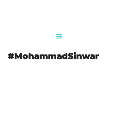
#MohammadSinwar
#AGENDAQR
#AKUMALFM
#ALTOELFUEGO
#CONFLICTOGAZA
#CRISISHUMANITARIA
#HAMÁS
#ISRAEL
#LÍDERESASESINADOS
#MOHAMMADSINWAR
#NEGOCIACIONES
#OPERACIONESMILITARES
#SEGURIDAD
#TENSIÓNMEDIOORIENTE