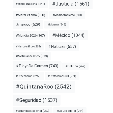
#Justicia
(1561)
#guardiaNacional
(241)
#MaraLezama
(358)
#MedioAmbiente
(284)
#mexico
(529)
#Morena
(245)
#México
(1044)
#Mundial2026
(367)
#Noticias
(657)
#Narcotráfico
(268)
#NoticiasMexico
(323)
#PlayaDelCarmen
(740)
#Política
(262)
#Prevención
(297)
#ProtecciónCivil
(271)
#QuintanaRoo
(2542)
#Seguridad
(1537)
#SeguridadNacional
(252)
#SeguridadVial
(244)