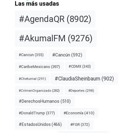
Las más usadas
#AgendaQR
(8902)
#AkumalFM
(9276)
#Cancún
(592)
#Cancun
(355)
#CDMX
(343)
#CaribeMexicano
(397)
#ClaudiaSheinbaum
(902)
#Chetumal
(291)
#Deportes
(298)
#CrimenOrganizado
(282)
#DerechosHumanos
(510)
#Economía
(410)
#DonaldTrump
(377)
#EstadosUnidos
(466)
#FGR
(372)