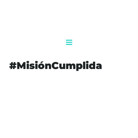
#MisiónCumplida
#DEMOCRACIA
#DESPEDIDA
#JUSTICIASOCIAL
#LEGADO
#LÓPEZOBRADOR
#MISIÓNCUMPLIDA
#PARTICIPACIÓNCIUDADANA
#POLÍTICAMEXICANA
#TRANSFORMACIÓN
AGENDAQR
QUINTANA ROO