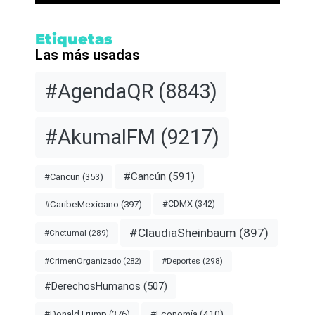
Etiquetas
Las más usadas
#AgendaQR
(8843)
#AkumalFM
(9217)
#Cancún
(591)
#Cancun
(353)
#CDMX
(342)
#CaribeMexicano
(397)
#ClaudiaSheinbaum
(897)
#Chetumal
(289)
#Deportes
(298)
#CrimenOrganizado
(282)
#DerechosHumanos
(507)
#Economía
(410)
#DonaldTrump
(376)