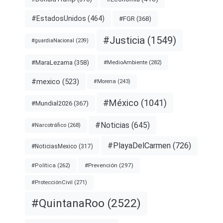
#EstadosUnidos
(464)
#FGR
(368)
#Justicia
(1549)
#guardiaNacional
(239)
#MaraLezama
(358)
#MedioAmbiente
(282)
#mexico
(523)
#Morena
(243)
#México
(1041)
#Mundial2026
(367)
#Noticias
(645)
#Narcotráfico
(268)
#PlayaDelCarmen
(726)
#NoticiasMexico
(317)
#Prevención
(297)
#Política
(262)
#ProtecciónCivil
(271)
#QuintanaRoo
(2522)