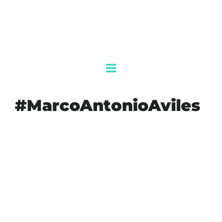
#MarcoAntonioAviles
#AGENDAQR
#AKUMALFM
#ASISTENCIACONSULAR
#CARTELDELNORESTE
#CIDH
#DEBIDOPROCESO
#DERECHOSHUMANOS
#EXTRADICION
#LITIGIOINTERNACIONAL
#LOSZETAS
#MARCOANTONIOAVILES
#RUBENROCHA
#SINALOA
#SOLICITANASREREPATRIAR
#SRE