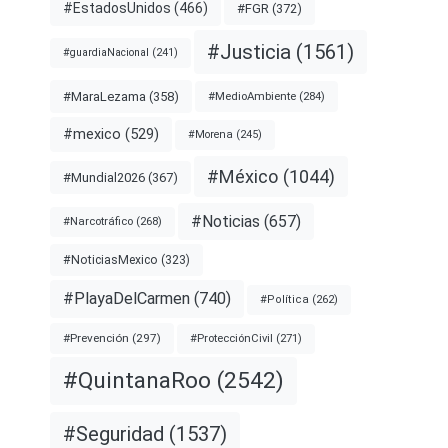
#EstadosUnidos
(466)
#FGR
(372)
#Justicia
(1561)
#guardiaNacional
(241)
#MaraLezama
(358)
#MedioAmbiente
(284)
#mexico
(529)
#Morena
(245)
#México
(1044)
#Mundial2026
(367)
#Noticias
(657)
#Narcotráfico
(268)
#NoticiasMexico
(323)
#PlayaDelCarmen
(740)
#Política
(262)
#Prevención
(297)
#ProtecciónCivil
(271)
#QuintanaRoo
(2542)
#Seguridad
(1537)