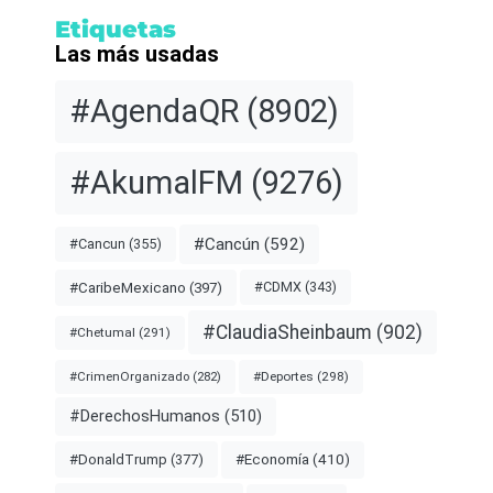
Etiquetas
Las más usadas
#AgendaQR
(8902)
#AkumalFM
(9276)
#Cancún
(592)
#Cancun
(355)
#CDMX
(343)
#CaribeMexicano
(397)
#ClaudiaSheinbaum
(902)
#Chetumal
(291)
#Deportes
(298)
#CrimenOrganizado
(282)
#DerechosHumanos
(510)
#Economía
(410)
#DonaldTrump
(377)