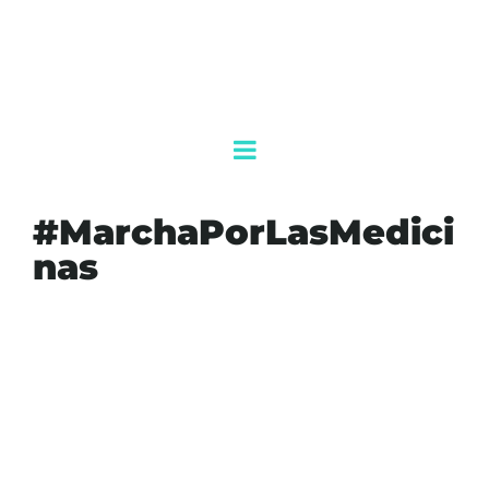
#MarchaPorLasMedici
nas
#AGENDAQR
#AKUMALFM
#ALEJANDROBARBOSA
#ANDRÉSMANUELLÓPEZOBRADOR
#CÁNCER
#CANCÚN
#CDMX
#CLAUDIASHEINBAUM
#CRISISDEMEDICAMENTOSONCOLOGICOS
#DESABASTODEMEDICAMENTOS
#JALISCO