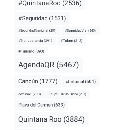
#QuintanaRoo
(2536)
#Seguridad
(1531)
#SeguridadNacional
(251)
#SeguridadVial
(243)
#Transparencia
(291)
#Tulum
(313)
#Turismo
(393)
AgendaQR
(5467)
Cancún
(1777)
chetumal
(601)
cozumel
(293)
Felipe Carrillo Puerto
(237)
Playa del Carmen
(633)
Quintana Roo
(3884)