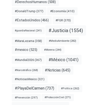
#DerechosHumanos
(508)
#Economía
(410)
#DonaldTrump
(377)
#EstadosUnidos
(466)
#FGR
(370)
#Justicia
(1554)
#guardiaNacional
(241)
#MaraLezama
(358)
#MedioAmbiente
(282)
#mexico
(525)
#Morena
(244)
#México
(1041)
#Mundial2026
(367)
#Noticias
(645)
#Narcotráfico
(268)
#NoticiasMexico
(321)
#PlayaDelCarmen
(737)
#Política
(262)
#Prevención
(297)
#ProtecciónCivil
(271)