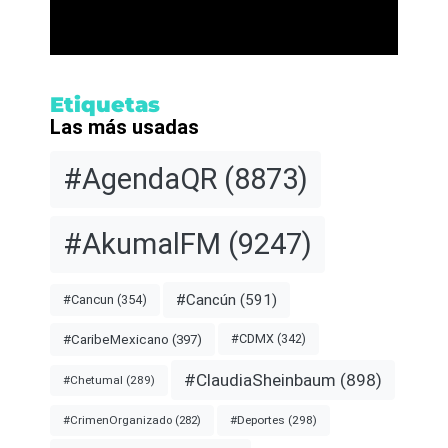
Etiquetas
Las más usadas
#AgendaQR
(8873)
#AkumalFM
(9247)
#Cancún
(591)
#Cancun
(354)
#CDMX
(342)
#CaribeMexicano
(397)
#ClaudiaSheinbaum
(898)
#Chetumal
(289)
#Deportes
(298)
#CrimenOrganizado
(282)