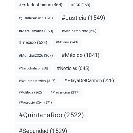
#EstadosUnidos
(464)
#FGR
(368)
#Justicia
(1549)
#guardiaNacional
(239)
#MaraLezama
(358)
#MedioAmbiente
(282)
#mexico
(523)
#Morena
(243)
#México
(1041)
#Mundial2026
(367)
#Noticias
(645)
#Narcotráfico
(268)
#PlayaDelCarmen
(726)
#NoticiasMexico
(317)
#Prevención
(297)
#Política
(262)
#ProtecciónCivil
(271)
#QuintanaRoo
(2522)
#Seguridad
(1529)