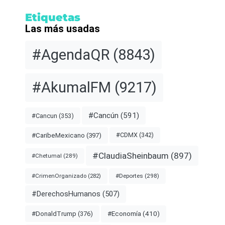
Etiquetas
Las más usadas
#AgendaQR
(8843)
#AkumalFM
(9217)
#Cancún
(591)
#Cancun
(353)
#CDMX
(342)
#CaribeMexicano
(397)
#ClaudiaSheinbaum
(897)
#Chetumal
(289)
#Deportes
(298)
#CrimenOrganizado
(282)
#DerechosHumanos
(507)
#Economía
(410)
#DonaldTrump
(376)