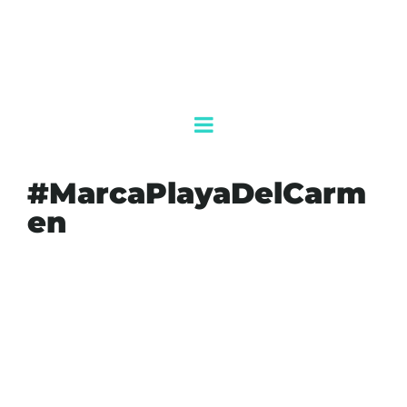
#MarcaPlayaDelCarm
en
#AKUMALFM
#CRISISHOTELERA
#DESCANSOSSOLIDARIOS
#INDUSTRIATURÍSTICA
#MARCAPLAYADELCARMEN
#OCUPACIÓN
#OFFNERARJONA
#PLAYADELCARMEN
#PROMOCIÓN
#REGULACIÓN
#RENTASVACACIONALES
#SECTORHOTELERO
AGENDAQR
AYUNTAMIENTO