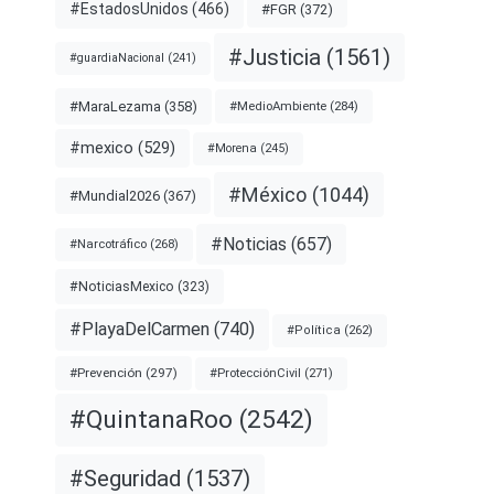
#EstadosUnidos
(466)
#FGR
(372)
#Justicia
(1561)
#guardiaNacional
(241)
#MaraLezama
(358)
#MedioAmbiente
(284)
#mexico
(529)
#Morena
(245)
#México
(1044)
#Mundial2026
(367)
#Noticias
(657)
#Narcotráfico
(268)
#NoticiasMexico
(323)
#PlayaDelCarmen
(740)
#Política
(262)
#Prevención
(297)
#ProtecciónCivil
(271)
#QuintanaRoo
(2542)
#Seguridad
(1537)