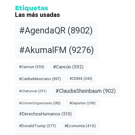
Etiquetas
Las más usadas
#AgendaQR
(8902)
#AkumalFM
(9276)
#Cancún
(592)
#Cancun
(355)
#CDMX
(343)
#CaribeMexicano
(397)
#ClaudiaSheinbaum
(902)
#Chetumal
(291)
#Deportes
(298)
#CrimenOrganizado
(282)
#DerechosHumanos
(510)
#Economía
(410)
#DonaldTrump
(377)