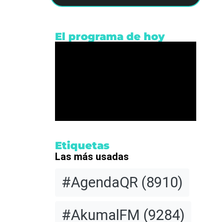
El programa de hoy
Etiquetas
Las más usadas
#AgendaQR
(8910)
#AkumalFM
(9284)