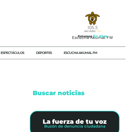
E
n
V
i
v
o
Estamos
Escucha Akumal FM
ESPECTÁCULOS
DEPORTES
ESCUCHA AKUMAL FM
Buscar noticias
La fuerza de tu voz
Buzón de denuncia ciudadana