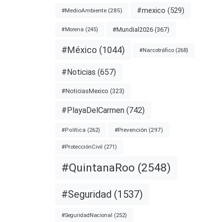
#mexico
(529)
#MedioAmbiente
(285)
#Mundial2026
(367)
#Morena
(245)
#México
(1044)
#Narcotráfico
(268)
#Noticias
(657)
#NoticiasMexico
(323)
#PlayaDelCarmen
(742)
#Prevención
(297)
#Política
(262)
#ProtecciónCivil
(271)
#QuintanaRoo
(2548)
#Seguridad
(1537)
#SeguridadNacional
(252)