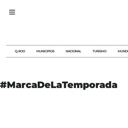
Q. ROO
MUNICIPIOS
NACIONAL
TURISMO
MUND
#MarcaDeLaTemporada
#AGENDAQR
#AKUMALFM
#DEPORTES
#DONOVANCARRILLO
#ELVISPRESLEY
#HACIENDOHISTORIA
#INVIERNO2026
#JALISCO
#JUEGOSOLIMPICOS
#MARCADELATEMPORADA
#MEXICOENINVIERNO