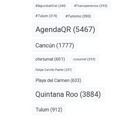
#Transparencia
(293)
#SeguridadVial
(244)
#Turismo
(393)
#Tulum
(319)
AgendaQR
(5467)
Cancún
(1777)
chetumal
(601)
cozumel
(293)
Felipe Carrillo Puerto
(237)
Playa del Carmen
(633)
Quintana Roo
(3884)
Tulum
(912)