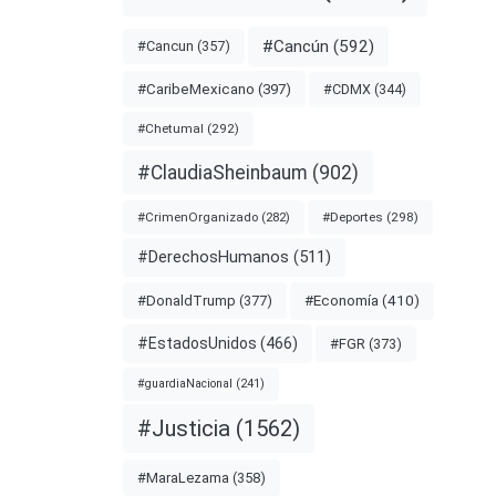
#Cancún
(592)
#Cancun
(357)
#CDMX
(344)
#CaribeMexicano
(397)
#Chetumal
(292)
#ClaudiaSheinbaum
(902)
#Deportes
(298)
#CrimenOrganizado
(282)
#DerechosHumanos
(511)
#Economía
(410)
#DonaldTrump
(377)
#EstadosUnidos
(466)
#FGR
(373)
#guardiaNacional
(241)
#Justicia
(1562)
#MaraLezama
(358)