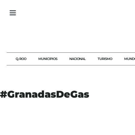
Q. ROO
MUNICIPIOS
NACIONAL
TURISMO
MUND
#GranadasDeGas
#ACCIDENTE
#AGENDAQR
#AKUMALFM
#BOMBEROS
#CHETUMAL
#COLONIANUEVOPROGRESO
#EMERGENCIAS
#EXPLOSIÓN
#GASLACRIMÓGENO
#GRANADASDEGAS
#INCIDENTE