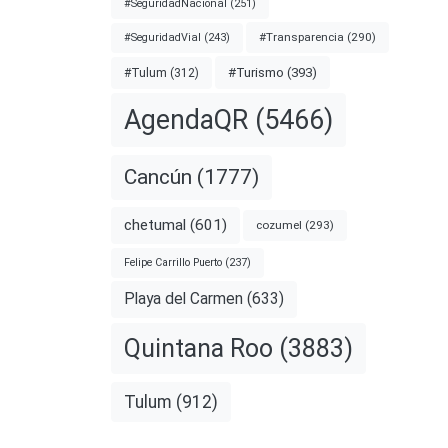
#SeguridadNacional
(251)
#Transparencia
(290)
#SeguridadVial
(243)
#Turismo
(393)
#Tulum
(312)
AgendaQR
(5466)
Cancún
(1777)
chetumal
(601)
cozumel
(293)
Felipe Carrillo Puerto
(237)
Playa del Carmen
(633)
Quintana Roo
(3883)
Tulum
(912)