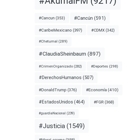
#AkumalFM
(9217)
#Cancún
(591)
#Cancun
(353)
#CDMX
(342)
#CaribeMexicano
(397)
#Chetumal
(289)
#ClaudiaSheinbaum
(897)
#Deportes
(298)
#CrimenOrganizado
(282)
#DerechosHumanos
(507)
#Economía
(410)
#DonaldTrump
(376)
#EstadosUnidos
(464)
#FGR
(368)
#guardiaNacional
(239)
#Justicia
(1549)
#MaraLezama
(358)