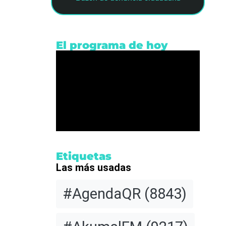
El programa de hoy
Etiquetas
Las más usadas
#AgendaQR
(8843)