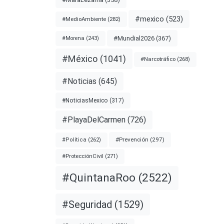
#mexico
(523)
#MedioAmbiente
(282)
#Mundial2026
(367)
#Morena
(243)
#México
(1041)
#Narcotráfico
(268)
#Noticias
(645)
#NoticiasMexico
(317)
#PlayaDelCarmen
(726)
#Prevención
(297)
#Política
(262)
#ProtecciónCivil
(271)
#QuintanaRoo
(2522)
#Seguridad
(1529)